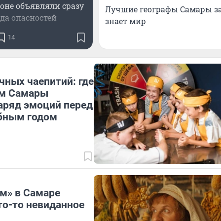
оне объявляли сразу
Лучшие географы Самары забл
да опасностей
знает мир
14
чных чаепитий: где
м Самары
аряд эмоций перед
бным годом
м» в Самаре
то-то невиданное