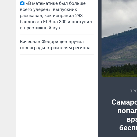
«В математике был больше
всего уверен»: выпускник
рассказал, как исправил 298
баллов за ЕГЭ на 300 и поступил
в престижный вуз
Вячеслав Федорищев вручил
госнаграды строителям региона
ПР
Самарс
попал
вр
бесп