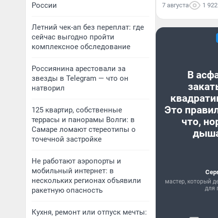
России
7 августа
1 922
Летний чек-ап без переплат: где
сейчас выгодно пройти
комплексное обследование
Россиянина арестовали за
В асф
звезды в Telegram — что он
закат
натворил
квадрати
Это прави
125 квартир, собственные
террасы и панорамы Волги: в
что, н
Самаре ломают стереотипы о
дыша
точечной застройке
Не работают аэропорты и
мобильный интернет: в
Сер
нескольких регионах объявили
мастер, который д
для 
ракетную опасность
Кухня, ремонт или отпуск мечты: