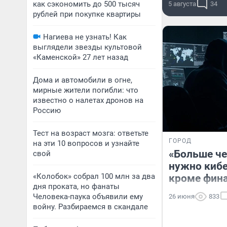
как сэкономить до 500 тысяч
5 августа
34
рублей при покупке квартиры
Нагиева не узнать! Как
выглядели звезды культовой
«Каменской» 27 лет назад
Дома и автомобили в огне,
мирные жители погибли: что
известно о налетах дронов на
Россию
Тест на возраст мозга: ответьте
ГОРОД
на эти 10 вопросов и узнайте
«Больше че
свой
нужно киб
«Колобок» собрал 100 млн за два
кроме фин
дня проката, но фанаты
Человека-паука объявили ему
26 июня
833
войну. Разбираемся в скандале