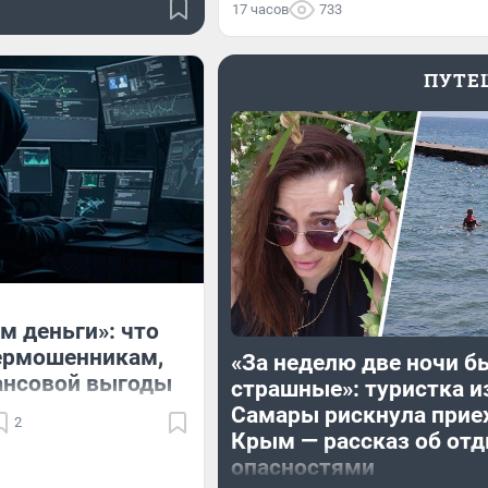
17 часов
733
ПУТЕ
м деньги»: что
ермошенникам,
«За неделю две ночи б
ансовой выгоды
страшные»: туристка и
Самары рискнула прие
2
Крым — рассказ об отд
опасностями