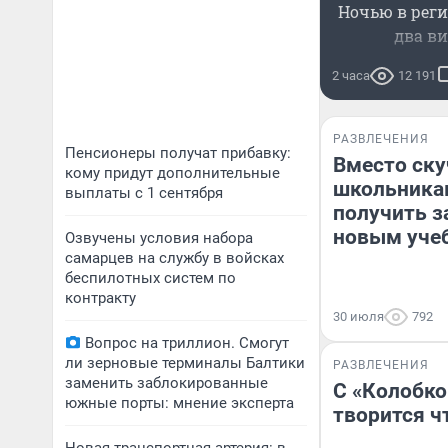
Ночью в реги
два ви
2 часа
12 191
РАЗВЛЕЧЕНИЯ
Пенсионеры получат прибавку:
Вместо ску
кому придут дополнительные
школьника
выплаты с 1 сентября
получить з
новым уче
Озвучены условия набора
самарцев на службу в войсках
беспилотных систем по
контракту
30 июля
792
Вопрос на триллион. Смогут
ли зерновые терминалы Балтики
РАЗВЛЕЧЕНИЯ
заменить заблокированные
С «Колобко
южные порты: мнение эксперта
творится ч