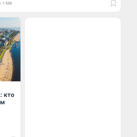
1 556
: кто
ем