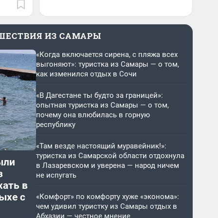
ШЕСТВИЯ ИЗ САМАРЫ
«Когда включается сирена, с пляжа всех
выгоняют»: туристка из Самары — о том,
как изменился отдых в Сочи
«В Дагестане ты будто за границей»:
опытная туристка из Самары — о том,
почему она влюбилась в горную
республику
«Там везде настоящий муравейник!»:
туристка из Самарской области отдохнула
ыли
в Лазаревском и уверена — народ ничем
з
не испугать
хать в
ыхе с
«Комфорт» по комфорту хуже «эконома»:
чем удивил туристку из Самары отдых в
Абхазии — честное мнение