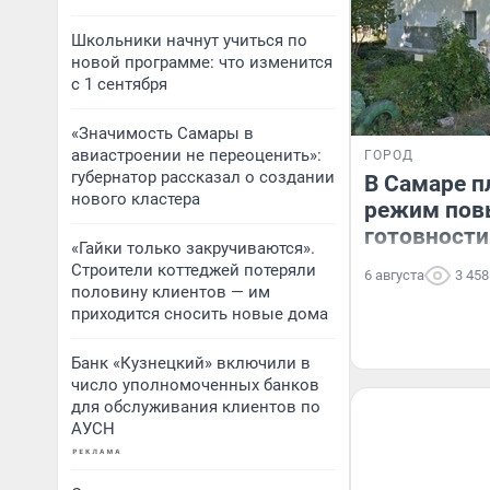
Школьники начнут учиться по
новой программе: что изменится
с 1 сентября
«Значимость Самары в
авиастроении не переоценить»:
ГОРОД
губернатор рассказал о создании
В Самаре п
нового кластера
режим пов
готовности.
«Гайки только закручиваются».
Строители коттеджей потеряли
6 августа
3 458
половину клиентов — им
приходится сносить новые дома
Банк «Кузнецкий» включили в
число уполномоченных банков
для обслуживания клиентов по
АУСН