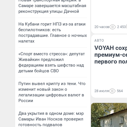
Новая транспортная артерия: в
Самаре завершается масштабная
реконструкция улицы Дачной
На Кубани горит НПЗ из-за атаки
20 часов
2 453
беспилотников: есть
пострадавшие. Главное о ночных
налетах
АВТО
VOYAH сохр
«Спорт вместо стресса»: депутат
премиум-се
Живайкин предложил
первого по
федерациям взять шефство над
детьми бойцов СВО
Путин вывел крипту из тени. Что
изменит новый закон о
28 июля
564
легализации цифровых валют в
России
Два укрытия в одном доме: мэр
Самары Иван Носков проверил
готовность подвалов