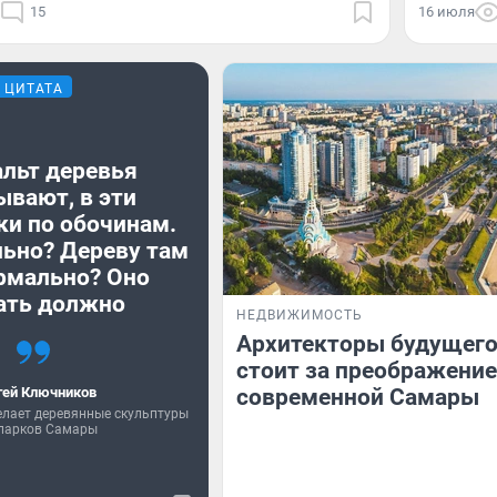
15
16 июля
ЦИТАТА
альт деревья
ывают, в эти
ки по обочинам.
льно? Дереву там
ормально? Оно
ть должно
НЕДВИЖИМОСТЬ
Архитекторы будущего
стоит за преображени
гей Ключников
современной Самары
елает деревянные скульптуры
парков Самары