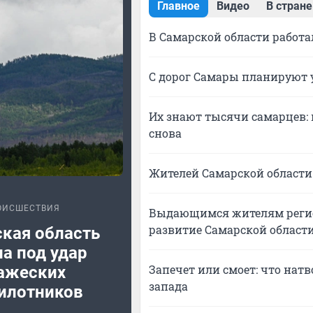
Главное
Видео
В стране
В Самарской области работ
С дорог Самары планируют 
Их знают тысячи самарцев: 
снова
Жителей Самарской области
ОИСШЕСТВИЯ
Выдающимся жителям регион
развитие Самарской област
кая область
а под удар
Запечет или смоет: что нат
ажеских
запада
илотников