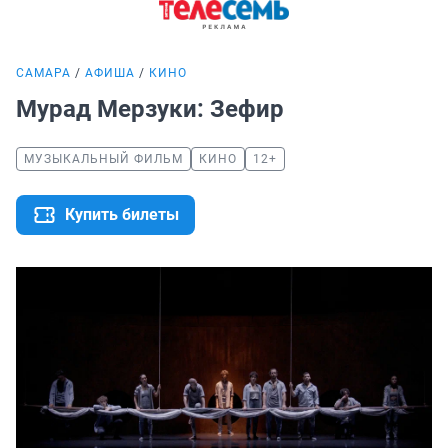
САМАРА
АФИША
КИНО
Мурад Мерзуки: Зефир
МУЗЫКАЛЬНЫЙ ФИЛЬМ
КИНО
12+
Купить билеты