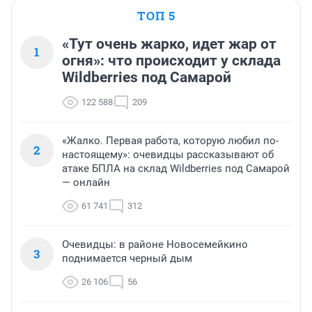
ТОП 5
«Тут очень жарко, идет жар от
1
огня»: что происходит у склада
Wildberries под Самарой
122 588
209
«Жалко. Первая работа, которую любил по-
2
настоящему»: очевидцы рассказывают об
атаке БПЛА на склад Wildberries под Самарой
— онлайн
61 741
312
Очевидцы: в районе Новосемейкино
3
поднимается черный дым
26 106
56