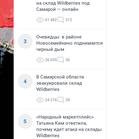
на склад Wildberries под
Самарой — онлайн
61 482
312
Очевидцы: в районе
3
Новосемейкино поднимается
черный дым
26 035
56
В Самарской области
4
эвакуировали склад
Wildberries
24 216
28
«Народный маркетплейс».
5
Татьяна Ким ответила,
почему идет атака на склады
Wildberries