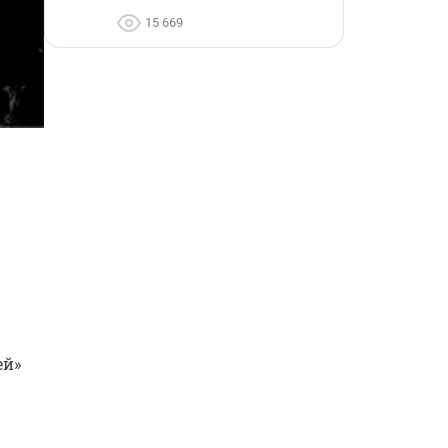
15 669
й» 