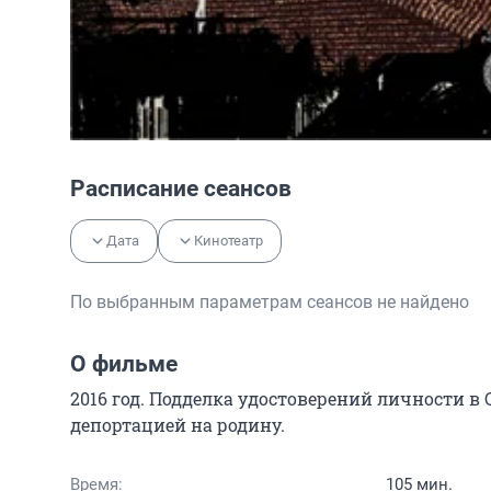
Расписание сеансов
Дата
Кинотеатр
По выбранным параметрам сеансов не найдено
О фильме
2016 год. Подделка удостоверений личности в
депортацией на родину.
Время:
105 мин.