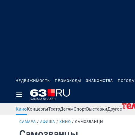
НЕДВИЖИМОСТЬ
ПРОМОКОДЫ
ЗНАКОМСТВА
ПОГОДА
Кино
Концерты
Театр
Детям
Спорт
Выставки
Другое
САМАРА
АФИША
КИНО
САМОЗВАНЦЫ
Самозванцы