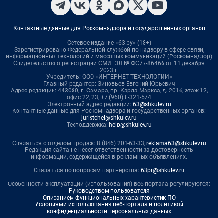
Контактные данные для Роскомнадзора и государственных органов
Сетевое издание «63.ру» (18+)
Зарегистрировано Федеральной службой по надзору в сфере связи,
информационных технологий и массовых коммуникаций (Роскомнадзор)
Свидетельство о регистрации СМИ: ЭЛ № ФС77-86466 от 11 декабря
2023 г.
Учредитель: ООО «ИНТЕРНЕТ ТЕХНОЛОГИИ»
Главный редактор: Зиновьев Евгений Юрьевич
Адрес редакции: 443080, г. Самара, пр. Карла Маркса, д. 201б, этаж 12,
офис 22, 23, +7 (960) 8-321-574
Электронный адрес редакции:
63@shkulev.ru
Контактные данные для Роскомнадзора и государственных органов:
juristchel@shkulev.ru
Техподдержка:
help@shkulev.ru
Связаться с отделом продаж: 8 (846) 201-63-33,
reklama63@shkulev.ru
Редакция сайта не несет ответственности за достоверность
информации, содержащейся в рекламных объявлениях.
Связаться по вопросам партнёрства:
63pr@shkulev.ru
Особенности эксплуатации (использования) веб-портала регулируются:
Руководством пользователя
Описанием функциональных характеристик ПО
Условиями использования веб-портала и политикой
конфиденциальности персональных данных