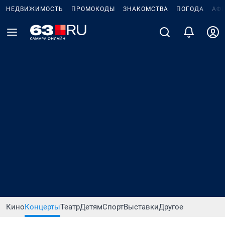
НЕДВИЖИМОСТЬ
ПРОМОКОДЫ
ЗНАКОМСТВА
ПОГОДА
АФ
Кино
Концерты
Театр
Детям
Спорт
Выставки
Другое