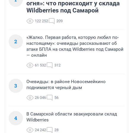
огня»: что происходит у склада
Wildberries под Самарой
122 252
209
«Жалко. Первая работа, которую любил по-
2
настоящему»: очевидцы рассказывают об
атаке БПЛА на склад Wildberries под Самарой
— онлайн
61 532
312
Очевидцы: в районе Новосемейкино
3
поднимается черный дым
26 046
56
В Самарской области эвакуировали склад
4
Wildberries
24 242
28