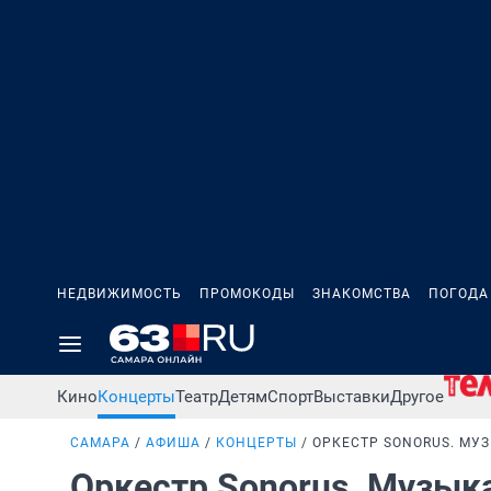
НЕДВИЖИМОСТЬ
ПРОМОКОДЫ
ЗНАКОМСТВА
ПОГОДА
Кино
Концерты
Театр
Детям
Спорт
Выставки
Другое
САМАРА
АФИША
КОНЦЕРТЫ
ОРКЕСТР SONORUS. МУ
Оркестр Sonorus. Музык