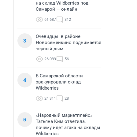
на склад Wildberries под
Самарой — онлайн
61 687
312
Очевидцы: в районе
3
Новосемейкино поднимается
черный дым
26 089
56
В Самарской области
4
эвакуировали склад
Wildberries
24 311
28
«Народный маркетплейс».
5
Татьяна Ким ответила,
почему идет атака на склады
Wildberries