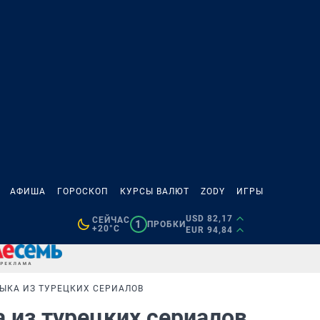
АФИША
ГОРОСКОП
КУРСЫ ВАЛЮТ
ZODY
ИГРЫ
USD 82,17
СЕЙЧАС
1
ПРОБКИ
+20°C
EUR 94,84
ЗЫКА ИЗ ТУРЕЦКИХ СЕРИАЛОВ
а из турецких сериалов