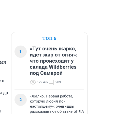
ТОП 5
«Тут очень жарко,
1
идет жар от огня»:
что происходит у
ми 
склада Wildberries
под Самарой
в 
122 497
209
 др. 
«Жалко. Первая работа,
2
которую любил по-
настоящему»: очевидцы
 
рассказывают об атаке БПЛА