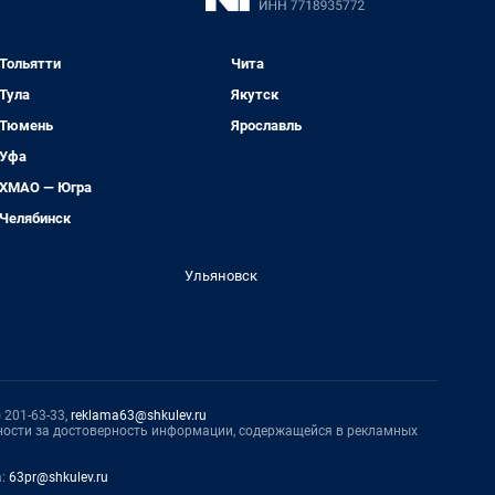
Тольятти
Чита
Тула
Якутск
Тюмень
Ярославль
Уфа
ХМАО — Югра
Челябинск
Ульяновск
 201-63-33,
reklama63@shkulev.ru
нности за достоверность информации, содержащейся в рекламных
а:
63pr@shkulev.ru