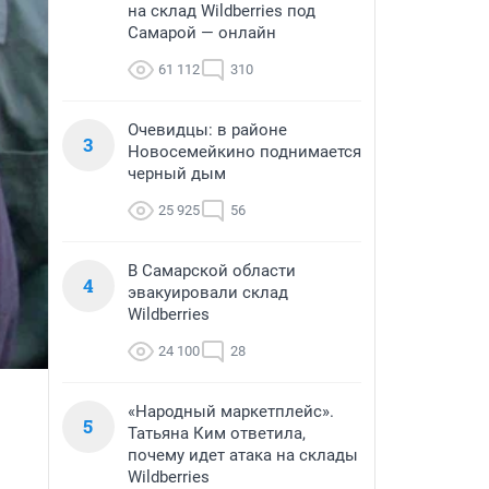
на склад Wildberries под
Самарой — онлайн
61 112
310
Очевидцы: в районе
3
Новосемейкино поднимается
черный дым
25 925
56
В Самарской области
4
эвакуировали склад
Wildberries
24 100
28
«Народный маркетплейс».
5
Татьяна Ким ответила,
почему идет атака на склады
Wildberries