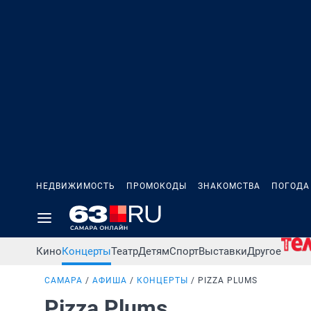
НЕДВИЖИМОСТЬ
ПРОМОКОДЫ
ЗНАКОМСТВА
ПОГОДА
Кино
Концерты
Театр
Детям
Спорт
Выставки
Другое
САМАРА
АФИША
КОНЦЕРТЫ
PIZZA PLUMS
Pizza Plums