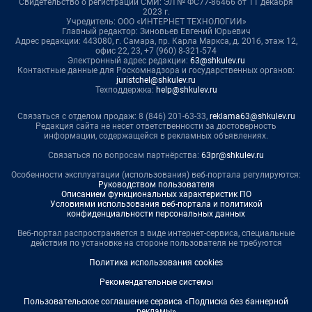
Свидетельство о регистрации СМИ: ЭЛ № ФС77-86466 от 11 декабря
2023 г.
Учредитель: ООО «ИНТЕРНЕТ ТЕХНОЛОГИИ»
Главный редактор: Зиновьев Евгений Юрьевич
Адрес редакции: 443080, г. Самара, пр. Карла Маркса, д. 201б, этаж 12,
офис 22, 23, +7 (960) 8-321-574
Электронный адрес редакции:
63@shkulev.ru
Контактные данные для Роскомнадзора и государственных органов:
juristchel@shkulev.ru
Техподдержка:
help@shkulev.ru
Связаться с отделом продаж: 8 (846) 201-63-33,
reklama63@shkulev.ru
Редакция сайта не несет ответственности за достоверность
информации, содержащейся в рекламных объявлениях.
Связаться по вопросам партнёрства:
63pr@shkulev.ru
Особенности эксплуатации (использования) веб-портала регулируются:
Руководством пользователя
Описанием функциональных характеристик ПО
Условиями использования веб-портала и политикой
конфиденциальности персональных данных
Веб-портал распространяется в виде интернет-сервиса, специальные
действия по установке на стороне пользователя не требуются
Политика использования cookies
Рекомендательные системы
Пользовательское соглашение сервиса «Подписка без баннерной
рекламы»