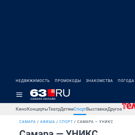
НЕДВИЖИМОСТЬ
ПРОМОКОДЫ
ЗНАКОМСТВА
ПОГОДА
Кино
Концерты
Театр
Детям
Спорт
Выставки
Другое
САМАРА
АФИША
СПОРТ
САМАРА — УНИКС
Самара — УНИКС