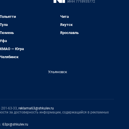
Тольятти
Чита
Тула
Якутск
Тюмень
Ярославль
Уфа
ХМАО — Югра
Челябинск
Ульяновск
 201-63-33,
reklama63@shkulev.ru
нности за достоверность информации, содержащейся в рекламных
а:
63pr@shkulev.ru