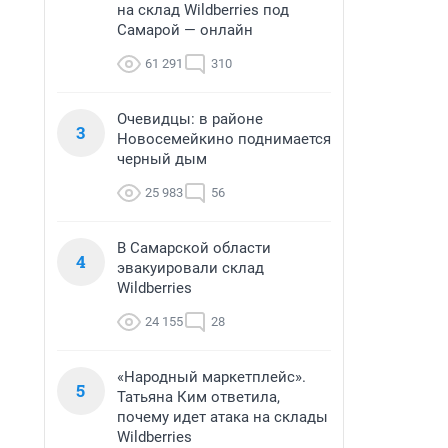
на склад Wildberries под
Самарой — онлайн
61 291
310
Очевидцы: в районе
3
Новосемейкино поднимается
черный дым
25 983
56
В Самарской области
4
эвакуировали склад
Wildberries
24 155
28
«Народный маркетплейс».
5
Татьяна Ким ответила,
почему идет атака на склады
Wildberries