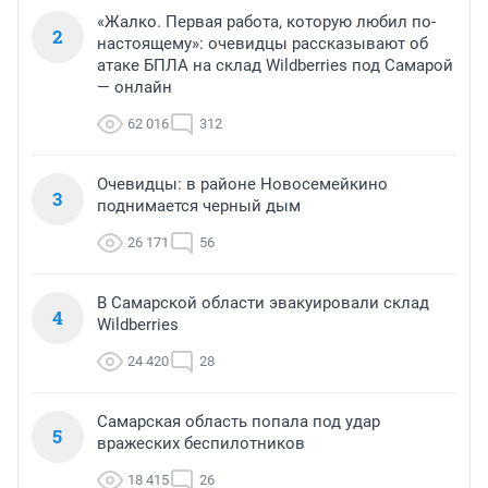
«Жалко. Первая работа, которую любил по-
2
настоящему»: очевидцы рассказывают об
атаке БПЛА на склад Wildberries под Самарой
— онлайн
62 016
312
Очевидцы: в районе Новосемейкино
3
поднимается черный дым
26 171
56
В Самарской области эвакуировали склад
4
Wildberries
24 420
28
Самарская область попала под удар
5
вражеских беспилотников
18 415
26