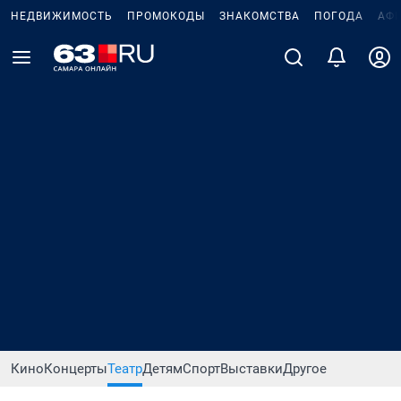
НЕДВИЖИМОСТЬ
ПРОМОКОДЫ
ЗНАКОМСТВА
ПОГОДА
АФ
Кино
Концерты
Театр
Детям
Спорт
Выставки
Другое