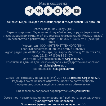
Мы в соцсетях
Контактные данные для Роскомнадзора и государственных органов
Сетевое издание «63.ру» (18+)
Зарегистрировано Федеральной службой по надзору в сфере связи,
информационных технологий и массовых коммуникаций (Роскомнадзор)
Свидетельство о регистрации СМИ: ЭЛ № ФС77-86466 от 11 декабря
2023 г.
Учредитель: ООО «ИНТЕРНЕТ ТЕХНОЛОГИИ»
Главный редактор: Зиновьев Евгений Юрьевич
Адрес редакции: 443080, г. Самара, пр. Карла Маркса, д. 201б, этаж 12,
офис 22, 23, +7 (960) 8-321-574
Электронный адрес редакции:
63@shkulev.ru
Контактные данные для Роскомнадзора и государственных органов:
juristchel@shkulev.ru
Техподдержка:
help@shkulev.ru
Связаться с отделом продаж: 8 (846) 201-63-33,
reklama63@shkulev.ru
Редакция сайта не несет ответственности за достоверность
информации, содержащейся в рекламных объявлениях.
Связаться по вопросам партнёрства:
63pr@shkulev.ru
Особенности эксплуатации (использования) веб-портала регулируются:
Руководством пользователя
Описанием функциональных характеристик ПО