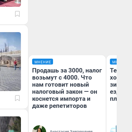
МНЕНИЕ
МНЕНИЕ
Продашь за 3000, налог
Тепло 
возьмут с 4000. Что
холодн
нам готовит новый
зимой.
налоговый закон — он
ездит н
коснется импорта и
плюсы 
даже репетиторов
Анастасия Завгородняя
Д