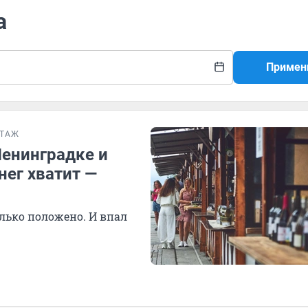
а
Примен
РТАЖ
 Ленинградке и
нег хватит —
лько положено. И впал