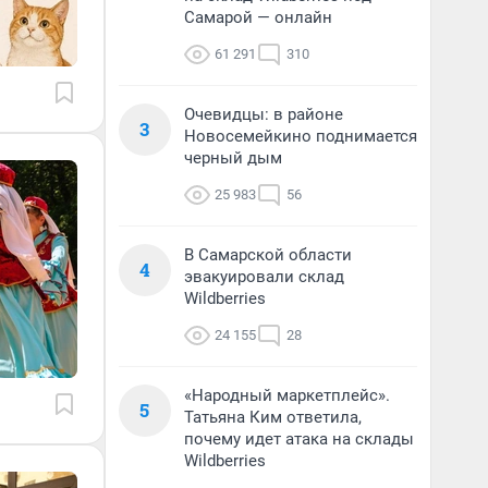
Самарой — онлайн
61 291
310
Очевидцы: в районе
3
Новосемейкино поднимается
черный дым
25 983
56
В Самарской области
4
эвакуировали склад
Wildberries
24 155
28
«Народный маркетплейс».
5
Татьяна Ким ответила,
почему идет атака на склады
Wildberries