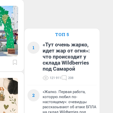
ТОП 5
«Тут очень жарко,
1
идет жар от огня»:
что происходит у
склада Wildberries
под Самарой
121 911
208
«Жалко. Первая работа,
2
которую любил по-
настоящему»: очевидцы
рассказывают об атаке БПЛА
на склад Wildberries под