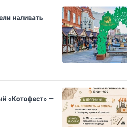
ели наливать
ый «Котофест» —