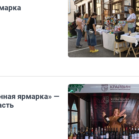
рмарка
нная ярмарка» —
асть