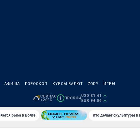
АФИША
ГОРОСКОП
КУРСЫ ВАЛЮТ
ZODY
ИГРЫ
USD 81,41
СЕЙЧАС
1
ПРОБКИ
+20°C
EUR 94,06
яется рыба в Волге
Кто делает скульптуры в 