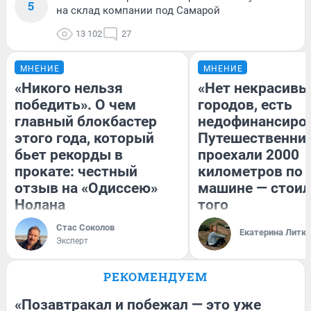
5
на склад компании под Самарой
13 102
27
МНЕНИЕ
МНЕНИЕ
«Никого нельзя
«Нет некрасивы
победить». О чем
городов, есть
главный блокбастер
недофинансиро
этого года, который
Путешественни
бьет рекорды в
проехали 2000
прокате: честный
километров по 
отзыв на «Одиссею»
машине — стоил
Нолана
того
Стас Соколов
Екатерина Литк
Эксперт
РЕКОМЕНДУЕМ
«Позавтракал и побежал — это уже