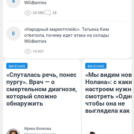
4
Wildberries
24 086
28
«Народный маркетплейс». Татьяна Ким
5
ответила, почему идет атака на склады
Wildberries
14 931
МНЕНИЕ
МНЕНИЕ
«Спуталась речь, понес
«Мы видим нов
пургу». Врач — о
Нолана»: с каки
смертельном диагнозе,
настроем нужн
который сложно
смотреть «Одис
обнаружить
чтобы она не
выглядела как 
Ирина Волкова