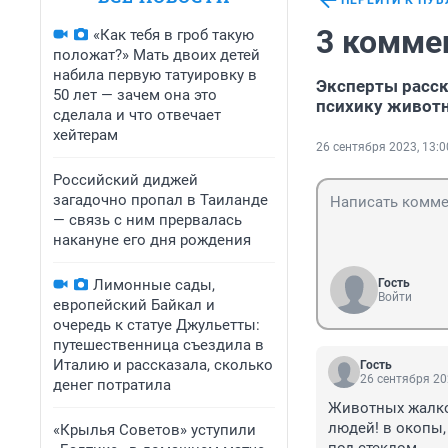
ПЕРЕЙТИ К ПУ
3 комме
«Как тебя в гроб такую
положат?» Мать двоих детей
набила первую татуировку в
Эксперты расск
50 лет — зачем она это
психику живот
сделала и что отвечает
хейтерам
26 сентября 2023, 13:0
Российский диджей
загадочно пропал в Таиланде
— связь с ним прервалась
накануне его дня рождения
Лимонные сады,
Гость
Войти
европейский Байкал и
очередь к статуе Джульетты:
путешественница съездила в
Италию и рассказала, сколько
Гость
26 сентября 20
денег потратила
Животных жалко.
людей! в окопы, 
«Крылья Советов» уступили