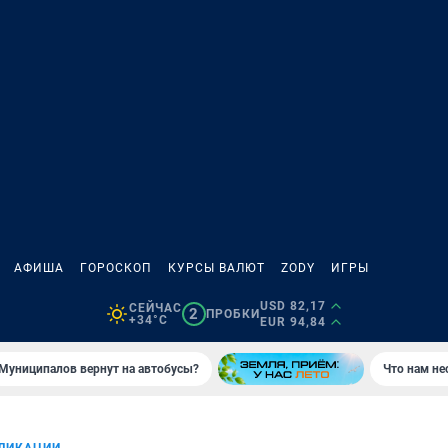
АФИША
ГОРОСКОП
КУРСЫ ВАЛЮТ
ZODY
ИГРЫ
USD 82,17
СЕЙЧАС
2
ПРОБКИ
+34°C
EUR 94,84
Муниципалов вернут на автобусы?
Что нам не