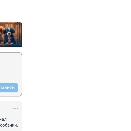
равить
ал 
собачки, 