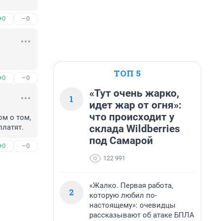
+0
–0
ТОП 5
+0
–0
«Тут очень жарко,
1
идет жар от огня»:
что происходит у
м о том, 
склада Wildberries
платят.
под Самарой
+0
–0
122 991
«Жалко. Первая работа,
2
которую любил по-
настоящему»: очевидцы
рассказывают об атаке БПЛА