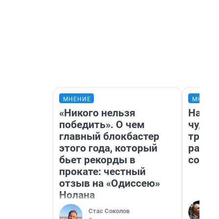
МНЕНИЕ
МНЕНИ
«Никого нельзя
Насле
победить». О чем
чудом
главный блокбастер
транс
этого года, который
разне
бьет рекорды в
совет
прокате: честный
отзыв на «Одиссею»
Нолана
Стас Соколов