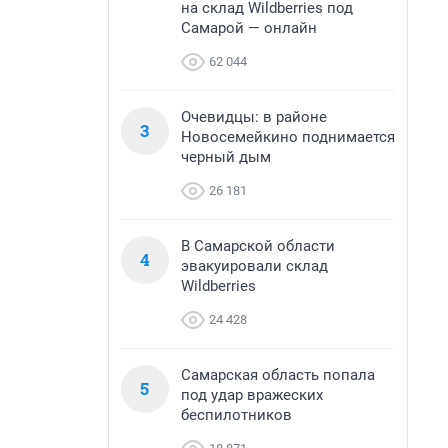
на склад Wildberries под
Самарой — онлайн
62 044
Очевидцы: в районе
3
Новосемейкино поднимается
черный дым
26 181
В Самарской области
4
эвакуировали склад
Wildberries
24 428
Самарская область попала
5
под удар вражеских
беспилотников