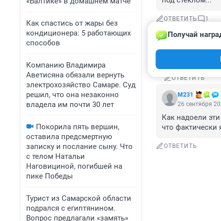
под стеклом...
«Балтике» в домашнем матче
ОТВЕТИТЬ
1
Как спастись от жары без
кондиционера: 5 работающих
Получай награ
Гость
способов
26 сентября 
😢😢😫
Компанию Владимира
Аветисяна обязали вернуть
ОТВЕТИТЬ
электрохозяйство Самаре. Суд
решил, что она незаконно
М231
владела им почти 30 лет
26 сентября 20
Как надоели эти
Покорила пять вершин,
что фактически 
оставила предсмертную
записку и послание сыну. Что
ОТВЕТИТЬ
с телом Натальи
Наговициной, погибшей на
пике Победы
Турист из Самарской области
подрался с египтянином.
Вопрос предлагали «замять»