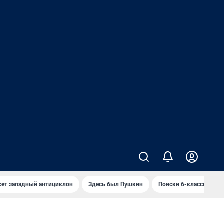
сет западный антициклон
Здесь был Пушкин
Поиски 6-классника 