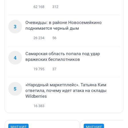
62 168
312
Очевидцы: в районе Новосемейкино
3
поднимается черный дым
26 234
56
Самарская область попала под удар
4
вражеских беспилотников
19 795
37
«Народный маркетплейс». Татьяна Ким
5
ответила, почему идет атака на склады
Wildberries
16 383
МНЕНИЕ
МНЕНИЕ