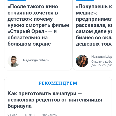
«После такого кино
«Покупаешь ко
отчаянно хочется в
мешке»:
детство»: почему
предпринимат
нужно смотреть фильм
рассказала, как
«Старый Орел» — и
самом деле ус
обязательно на
бизнес со скл
большом экране
дешевых това
Наталья Шорох
Надежда Губарь
Открыла кофейн
деньги соцразв
РЕКОМЕНДУЕМ
Как приготовить хачапури —
несколько рецептов от жительницы
Барнаула
21 час
10 910
Обсудить