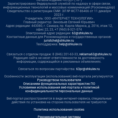
Сетевое издание «63.ру» (18+)
Зарегистрировано Федеральной службой по надзору в сфере связи,
информационных технологий и массовых коммуникаций (Роскомнадзор)
Свидетельство о регистрации СМИ: ЭЛ № ФС77-86466 от 11 декабря
2023 г.
Учредитель: ООО «ИНТЕРНЕТ ТЕХНОЛОГИИ»
Главный редактор: Зиновьев Евгений Юрьевич
Адрес редакции: 443080, г. Самара, пр. Карла Маркса, д. 201б, этаж 12,
офис 22, 23, +7 (960) 8-321-574
Электронный адрес редакции:
63@shkulev.ru
Контактные данные для Роскомнадзора и государственных органов:
juristchel@shkulev.ru
Техподдержка:
help@shkulev.ru
Связаться с отделом продаж: 8 (846) 201-63-33,
reklama63@shkulev.ru
Редакция сайта не несет ответственности за достоверность
информации, содержащейся в рекламных объявлениях.
Связаться по вопросам партнёрства:
63pr@shkulev.ru
Особенности эксплуатации (использования) веб-портала регулируются:
Руководством пользователя
Описанием функциональных характеристик ПО
Условиями использования веб-портала и политикой
конфиденциальности персональных данных
Веб-портал распространяется в виде интернет-сервиса, специальные
действия по установке на стороне пользователя не требуются
Политика использования cookies
Рекомендательные системы