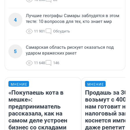
Лучшие географы Самары заблудятся в этом
4
тесте: 10 вопросов для тех, кто знает мир
11 901
Обсудить
Самарская область рискует оказаться под
5
ударом вражеских ракет
11 648
146
МНЕНИЕ
МНЕНИЕ
«Покупаешь кота в
Продашь за 300
мешке»:
возьмут с 4000
предприниматель
нам готовит н
рассказала, как на
налоговый зако
самом деле устроен
коснется импор
бизнес со складами
даже репетито