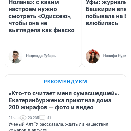
Нолана»: с каким
Уфы: журналис
настроем нужно
Башкирии впе
смотреть «Одиссею»,
побывала на Во
чтобы она не
влюбилась
выглядела как фиаско
Надежда Губарь
Назифа Нурму
РЕКОМЕНДУЕМ
«Кто-то считает меня сумасшедшей».
Екатеринбурженка приютила дома
200 жирафов — фото и видео
21 час
20 235
41
Ученый АлтГУ рассказала, ждать ли нашествия
комаров в августе