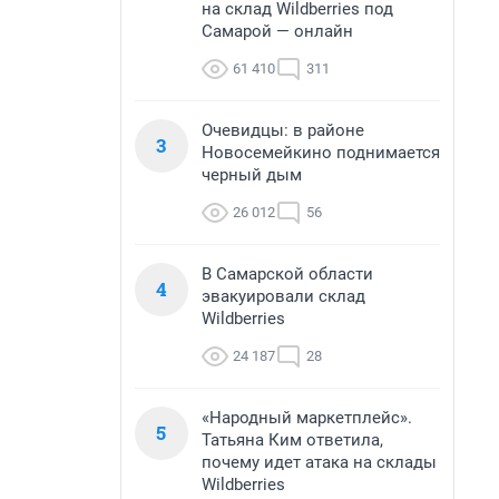
на склад Wildberries под
Самарой — онлайн
61 410
311
Очевидцы: в районе
3
Новосемейкино поднимается
черный дым
26 012
56
В Самарской области
4
эвакуировали склад
Wildberries
24 187
28
«Народный маркетплейс».
5
Татьяна Ким ответила,
почему идет атака на склады
Wildberries