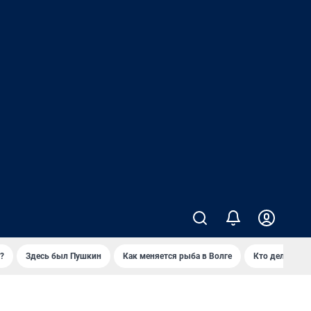
?
Здесь был Пушкин
Как меняется рыба в Волге
Кто делает ск