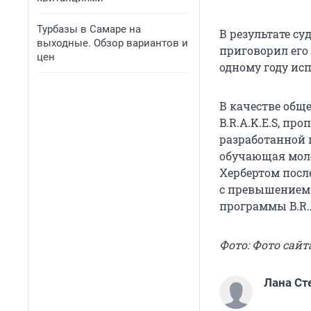
Турбазы в Самаре на
В результате с
выходные. Обзор вариантов и
приговорил его
цен
одному году ис
В качестве общ
B.R.A.K.E.S, п
разработанной 
обучающая моло
Хербертом посл
с превышением 
программы B.R.A
Фото: Фото сайт
Лана Ст