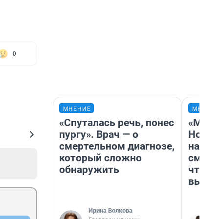
0
МНЕНИЕ
МНЕНИ
«Спуталась речь, понес
«Мы в
пургу». Врач — о
Нолан
смертельном диагнозе,
настр
который сложно
смотр
обнаружить
чтобы
выгля
Ирина Волкова