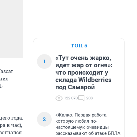
ТОП 5
«Тут очень жарко,
1
идет жар от огня»:
ascar
что происходит у
ние
склада Wildberries
l-
под Самарой
122 070
208
«Жалко. Первая работа,
его года.
2
которую любил по-
а в час),
настоящему»: очевидцы
азогнался
рассказывают об атаке БПЛА