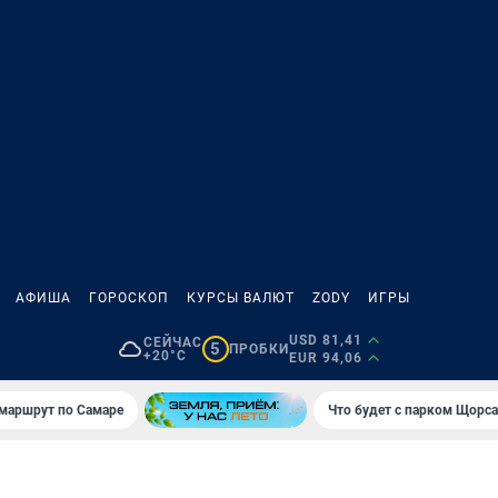
АФИША
ГОРОСКОП
КУРСЫ ВАЛЮТ
ZODY
ИГРЫ
USD 81,41
СЕЙЧАС
5
ПРОБКИ
+20°C
EUR 94,06
маршрут по Самаре
Что будет с парком Щорса