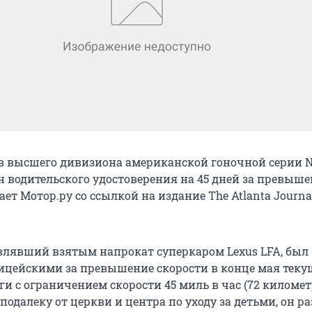
в высшего дивизиона американской гоночной серии N
 водительского удостоверения на 45 дней за превыше
ает Мотор.ру со ссылкой на издание The Atlanta Journa
влявший взятым напрокат суперкаром Lexus LFA, был
ицейскими за превышение скорости в конце мая текущ
ги с ограничением скорости 45 миль в час (72 километр
одалеку от церкви и центра по уходу за детьми, он р