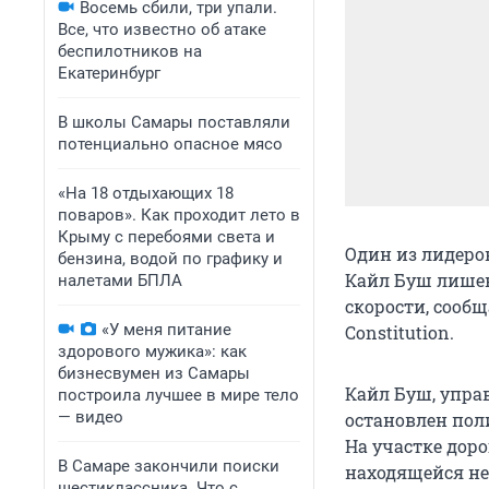
Восемь сбили, три упали.
Все, что известно об атаке
беспилотников на
Екатеринбург
В школы Самары поставляли
потенциально опасное мясо
«На 18 отдыхающих 18
поваров». Как проходит лето в
Крыму с перебоями света и
Один из лидеро
бензина, водой по графику и
Кайл Буш лишен
налетами БПЛА
скорости, сообщ
«У меня питание
Constitution.
здорового мужика»: как
бизнесвумен из Самары
Кайл Буш, упра
построила лучшее в мире тело
— видео
остановлен пол
На участке доро
В Самаре закончили поиски
находящейся неп
шестиклассника. Что с