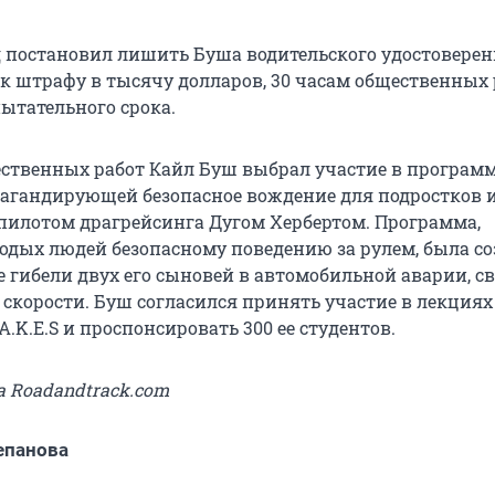
уд постановил лишить Буша водительского удостоверен
 к штрафу в тысячу долларов, 30 часам общественных 
пытательного срока.
ественных работ Кайл Буш выбрал участие в програм
ропагандирующей безопасное вождение для подростков 
пилотом драгрейсинга Дугом Хербертом. Программа,
дых людей безопасному поведению за рулем, была со
е гибели двух его сыновей в автомобильной аварии, с
скорости. Буш согласился принять участие в лекциях
.K.E.S и проспонсировать 300 ее студентов.
а Roadandtrack.com
епанова