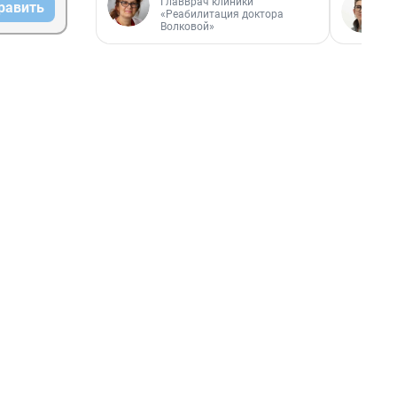
Главврач клиники
равить
«Реабилитация доктора
Волковой»