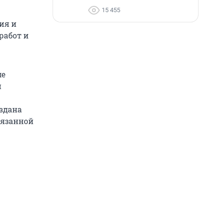
15 455
ия и
работ и
ме
и
здана
вязанной