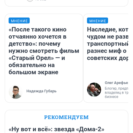
МНЕНИЕ
МНЕНИЕ
«После такого кино
Наследие, кото
отчаянно хочется в
чудом не разва
детство»: почему
транспортный 
нужно смотреть фильм
разнес миф о 
«Старый Орел» — и
советских доро
обязательно на
большом экране
Олег Арефьев
Блогер, предпри
Надежда Губарь
владелец в тра
бизнесе
РЕКОМЕНДУЕМ
«Ну вот и всё»: звезда «Дома-2»