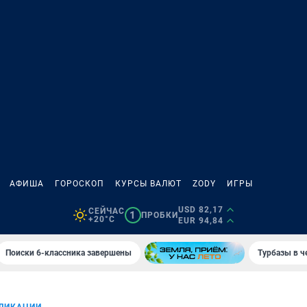
АФИША
ГОРОСКОП
КУРСЫ ВАЛЮТ
ZODY
ИГРЫ
USD 82,17
СЕЙЧАС
1
ПРОБКИ
+20°C
EUR 94,84
Поиски 6-классника завершены
Турбазы в ч