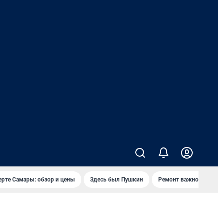
ерте Самары: обзор и цены
Здесь был Пушкин
Ремонт важного мос