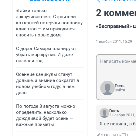
ПЕРЕЙТИ К ПУ
2 комме
«Гайки только
закручиваются». Строители
коттеджей потеряли половину
«Бесправный» ш
клиентов — им приходится
сносить новые дома
1 ноября 2011, 15:29
С дорог Самары планируют
убрать маршрутки. И даже
назвали год
Осенние каникулы станут
дольше, а зимние сократят в
новом учебном году: в чём
Гость
Войти
дело
По погоде 8 августа можно
Гость
определить, насколько
2 ноября 2011,
дождливой будет осень —
Я не поняла , а
важные приметы
ОТВЕТИТЬ
1