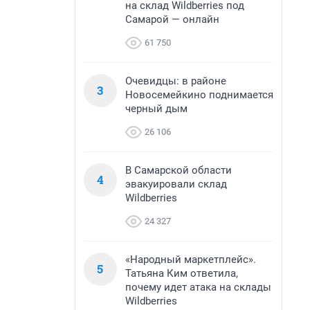
на склад Wildberries под
Самарой — онлайн
61 750
Очевидцы: в районе
3
Новосемейкино поднимается
черный дым
26 106
В Самарской области
4
эвакуировали склад
Wildberries
24 327
«Народный маркетплейс».
5
Татьяна Ким ответила,
почему идет атака на склады
Wildberries