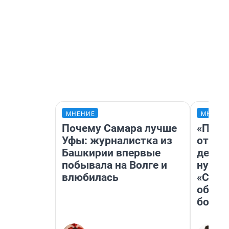
МНЕНИЕ
МНЕНИ
Почему Самара лучше
«Посл
Уфы: журналистка из
отчая
Башкирии впервые
детст
побывала на Волге и
нужно
влюбилась
«Стар
обяза
больш