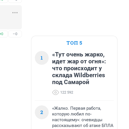
+0
–0
ТОП 5
«Тут очень жарко,
1
идет жар от огня»:
что происходит у
склада Wildberries
под Самарой
122 592
«Жалко. Первая работа,
2
которую любил по-
настоящему»: очевидцы
рассказывают об атаке БПЛА