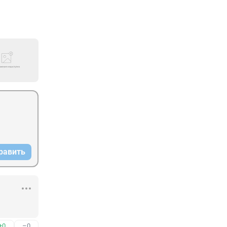
равить
+0
–0