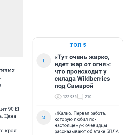
ТОП 5
«Тут очень жарко,
1
идет жар от огня»:
рийных
что происходит у
ь
склада Wildberries
и
под Самарой
122 936
210
ит 90 El
«Жалко. Первая работа,
а. Цена
2
которую любил по-
настоящему»: очевидцы
о края
рассказывают об атаке БПЛА