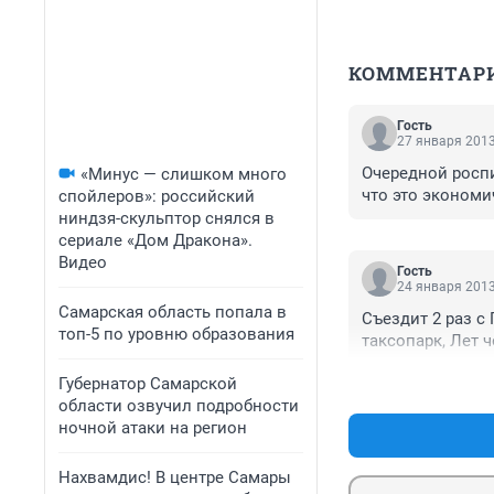
КОММЕНТАР
Гость
27 января 2013
Очередной роспи
«Минус — слишком много
что это экономи
спойлеров»: российский
ниндзя-скульптор снялся в
сериале «Дом Дракона».
Видео
Гость
24 января 2013
Самарская область попала в
Съездит 2 раз с 
топ-5 по уровню образования
таксопарк, Лет ч
Губернатор Самарской
области озвучил подробности
ночной атаки на регион
Нахвамдис! В центре Самары