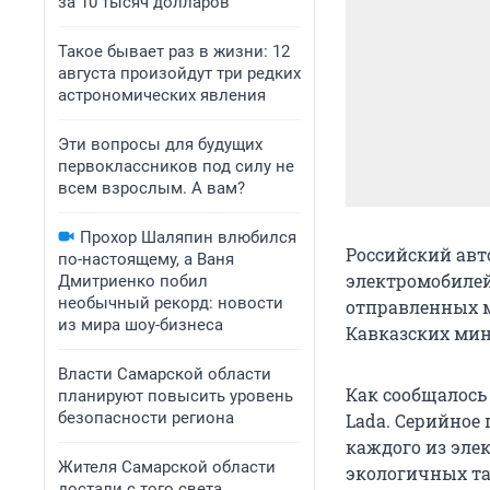
за 10 тысяч долларов
Такое бывает раз в жизни: 12
августа произойдут три редких
астрономических явления
Эти вопросы для будущих
первоклассников под силу не
всем взрослым. А вам?
Прохор Шаляпин влюбился
Российский авт
по-настоящему, а Ваня
электромобилей 
Дмитриенко побил
необычный рекорд: новости
отправленных м
из мира шоу-бизнеса
Кавказских мин
Власти Самарской области
Как сообщалось
планируют повысить уровень
безопасности региона
Lada. Серийное 
каждого из элек
Жителя Самарской области
экологичных та
достали с того света