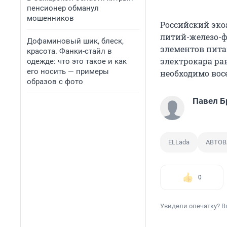
пенсионер обманул
мошенников
Российский эко
литий-железо-ф
Дофаминовый шик, блеск,
элементов пита
красота. Фанки-стайл в
электрокара ра
одежде: что это такое и как
его носить — примеры
необходимо восе
образов с фото
Павел Б
ELLada
АВТОВ
0
Увидели опечатку? В