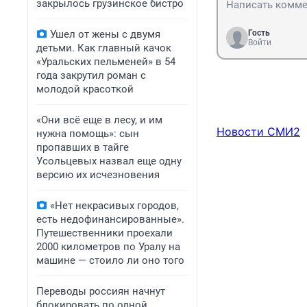
закрылось грузинское бистро
Ушел от жены с двумя
Гость
Войти
детьми. Как главный качок
«Уральских пельменей» в 54
года закрутил роман с
молодой красоткой
«Они всё еще в лесу, и им
Новости СМИ2
нужна помощь»: сын
пропавших в тайге
Усольцевых назвал еще одну
версию их исчезновения
«Нет некрасивых городов,
есть недофинансированные».
Путешественники проехали
2000 километров по Уралу на
машине — стоило ли оно того
Переводы россиян начнут
блокировать по одной