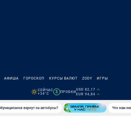
АФИША
ГОРОСКОП
КУРСЫ ВАЛЮТ
ZODY
ИГРЫ
USD 82,17
СЕЙЧАС
3
ПРОБКИ
+34°C
EUR 94,84
Муниципалов вернут на автобусы?
Что нам не