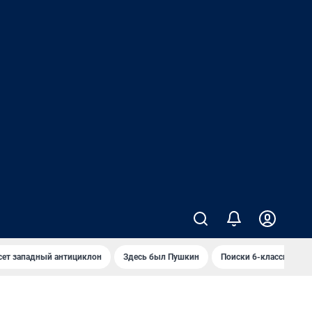
сет западный антициклон
Здесь был Пушкин
Поиски 6-классника 