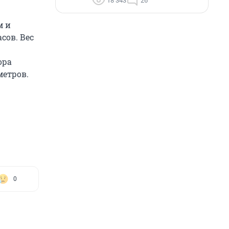
18 343
26
м и
сов. Вес
ора
метров.
0