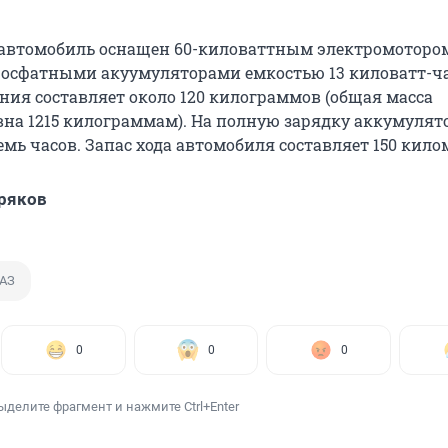
автомобиль оснащен 60-киловаттным электромоторо
осфатными акуумуляторами емкостью 13 киловатт-ча
ния составляет около 120 килограммов (общая масса
вна 1215 килограммам). На полную зарядку аккумулят
мь часов. Запас хода автомобиля составляет 150 кило
ряков
АЗ
0
0
0
ыделите фрагмент и нажмите Ctrl+Enter