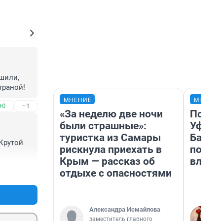
шили, 
траной!
МНЕНИЕ
МНЕНИ
+0
–1
«За неделю две ночи
Почем
были страшные»:
Уфы: 
туристка из Самары
Башки
Крутой 
рискнула приехать в
побыв
Крым — рассказ об
влюби
отдыхе с опасностями
+0
–0
Александра Исмайлова
заместитель главного