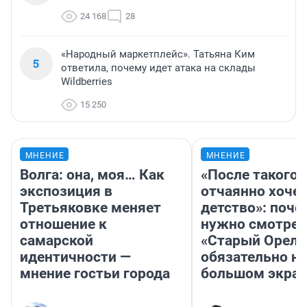
24 168
28
«Народный маркетплейс». Татьяна Ким
5
ответила, почему идет атака на склады
Wildberries
15 250
МНЕНИЕ
МНЕНИЕ
Волга: она, моя… Как
«После такого 
экспозиция в
отчаянно хочет
Третьяковке меняет
детство»: поче
отношение к
нужно смотрет
самарской
«Старый Орел»
идентичности —
обязательно на
мнение гостьи города
большом экра