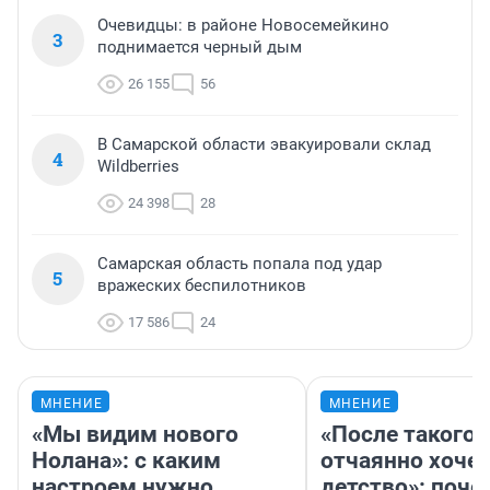
Очевидцы: в районе Новосемейкино
3
поднимается черный дым
26 155
56
В Самарской области эвакуировали склад
4
Wildberries
24 398
28
Самарская область попала под удар
5
вражеских беспилотников
17 586
24
МНЕНИЕ
МНЕНИЕ
«Мы видим нового
«После такого 
Нолана»: с каким
отчаянно хочет
настроем нужно
детство»: поче