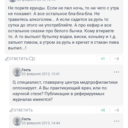
Не порите ерунды. Если не пил ночь, то ни чего с утра 
не покажет. А все остальное бла-бла-бла. Не 
травитесь алкоголем... А если садится за руль то 
сутки до этого не употребляйте. А про кефир и все 
остальное сказки про белого бычка. Кому втираете 
то. А то выпьют бутылку водки, виски, коньяку и т.д. 
запьют пивом, а утром за руль и кричат я стакан пива 
выпил...!
+1
–0
ОТВЕТИТЬ
2
Гость
20 февраля 2013, 13:41
О, специалист, главврачу центра медпрофилактики 
оппонирует. А Вы практикующий врач, или по 
научной стезе? Публикации в реферируемых 
журналах имеются?
+0
–0
ОТВЕТИТЬ
Гость
20 февраля 2013, 14:44