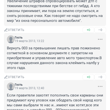
Увеличение штрафов спровоцировать может дтп с 
тяжкими последствиями при бегстве от гибдд. А кто 
законы принимает, им пора на землю спуститься, и 
снять розовые очки. Как говорят не надо смотреть на 
мир "из окна персонального автомобиля".
+0
–0
ОТВЕТИТЬ
Гость
19 марта 2013, 13:22
Вернуть 003 за превышение лишать прав пожизнено 
сотметкой в основном документе с запретом на 
приобретение и управление авто мото транспортом.В 
случае нарушения данного закона клеймить налбу у 
этого гада.
+0
–0
ОТВЕТИТЬ
Гость
19 марта 2013, 12:40
Если правители захотят пополнить свои карманы они 
придумают кучу уловок как ободрать свой народ кого 
мы сами выбрали те нас и...имеют как хотят,все эти 