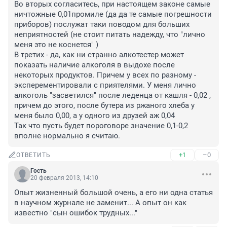
Во вторых согласитесь, при настоящем законе самые 
ничтожные 0,01промиле (да да те самые погрешности 
приборов) послужат таки поводом для больших 
неприятностей (не стоит питать надежду, что "лично 
меня это не коснется" )

В третих - да, как ни странно алкотестер может 
показать наличие алкоголя в выдохе после 
некоторых продуктов. Причем у всех по разному - 
эксперементировали с приятелями. У меня лично 
алкоголь "засветился" после леденца от кашля - 0,02 , 
причем до этого, после бутера из ржаного хлеба у 
меня было 0,00, а у одного из друзей аж 0,04

Так что пусть будет пороговоре значение 0,1-0,2 
вполне нормально я считаю.
+1
–0
ОТВЕТИТЬ
Гость
20 февраля 2013, 14:10
Опыт жизненный большой очень, а его ни одна статья 
в научном журнале не заменит... А опыт он как 
известно "сын ошибок трудных..."