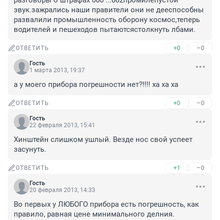
разговоры о штрафах 000 ...002промилепустой 
звук.зажрались наши правители они не дееспособны 
развалили промышленность оборону космос,теперь 
водителей и пешеходов пытаютсястолкнуть лбами.
+0
–0
ОТВЕТИТЬ
Гость
1 марта 2013, 19:37
а у моего прибора погрешности нет?!!!! ха ха ха
+0
–0
ОТВЕТИТЬ
Гость
22 февраля 2013, 15:41
Хинштейн слишком ушлый. Везде нос свой успеет 
засунуть.
+1
–0
ОТВЕТИТЬ
Гость
20 февраля 2013, 14:33
Во первых у ЛЮБОГО прибора есть погрешность, как 
правило, равная цене минимального делния. 
