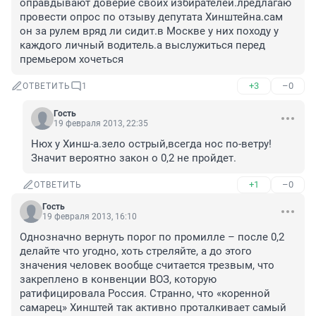
оправдывают доверие своих избирателей.лредлагаю 
провести опрос по отзыву депутата Хинштейна.сам 
он за рулем вряд ли сидит.в Москве у них походу у 
каждого личный водитель.а выслужиться перед 
премьером хочеться
+3
–0
ОТВЕТИТЬ
1
Гость
19 февраля 2013, 22:35
Нюх у Хинш-а.зело острый,всегда нос по-ветру!
Значит вероятно закон о 0,2 не пройдет.
+1
–0
ОТВЕТИТЬ
Гость
19 февраля 2013, 16:10
Однозначно вернуть порог по промилле – после 0,2 
делайте что угодно, хоть стреляйте, а до этого 
значения человек вообще считается трезвым, что 
закреплено в конвенции ВОЗ, которую 
ратифицировала Россия. Странно, что «коренной 
самарец» Хинштей так активно проталкивает самый 