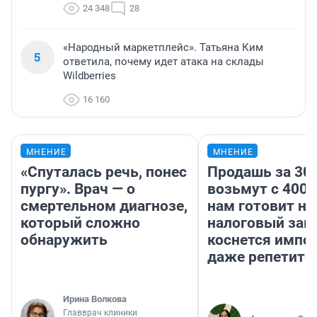
24 348
28
«Народный маркетплейс». Татьяна Ким
5
ответила, почему идет атака на склады
Wildberries
16 160
МНЕНИЕ
МНЕНИЕ
«Спуталась речь, понес
Продашь за 300
пургу». Врач — о
возьмут с 4000
смертельном диагнозе,
нам готовит н
который сложно
налоговый зако
обнаружить
коснется импор
даже репетито
Ирина Волкова
Главврач клиники