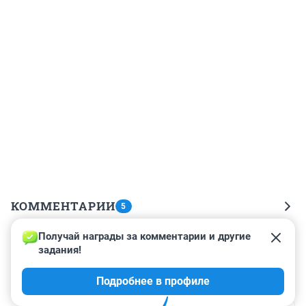
КОММЕНТАРИИ
5
Получай награды за комментарии и другие 
Гость
2 июля 2014, 11:04
задания!
Давно пора!!! Через несколько лет, как чуть 
Подробнее в профиле
подешевеет спрос на них будет хороший!!!