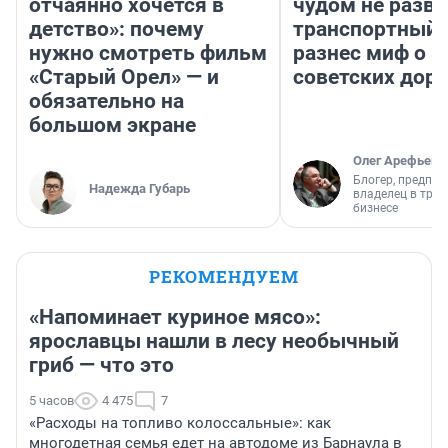
отчаянно хочется в
чудом не разва
детство»: почему
транспортный 
нужно смотреть фильм
разнес миф о 
«Старый Орел» — и
советских доро
обязательно на
большом экране
Олег Арефьев
Блогер, предпри
Надежда Губарь
владелец в тра
бизнесе
РЕКОМЕНДУЕМ
«Напоминает куриное мясо»:
ярославцы нашли в лесу необычный
гриб — что это
5 часов
4 475
7
«Расходы на топливо колоссальные»: как
многодетная семья едет на автодоме из Барнаула в