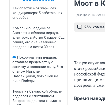
Мост в 
Как спастись от жары без
кондиционера: 5 работающих
1 декабря 2014, 09:46
способов
286
комме
Компанию Владимира
Аветисяна обязали вернуть
электрохозяйство Самаре. Суд
решил, что она незаконно
владела им почти 30 лет
Покорила пять вершин,
оставила предсмертную
Так уж случило
записку и послание сыну. Что
стать российск
с телом Натальи
Российской Фед
Наговициной, погибшей на
при помощи мос
пике Победы
построен, а уже
Турист из Самарской области
подрался с египтянином.
Время навод
Вопрос предлагали «замять»