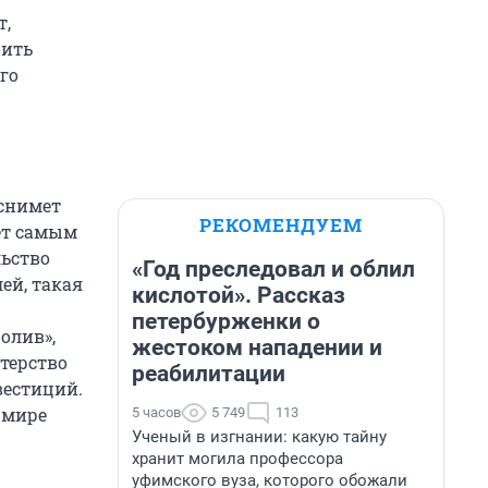
т,
оить
го
 снимет
РЕКОМЕНДУЕМ
ет самым
льство
«Год преследовал и облил
ей, такая
кислотой». Рассказ
петербурженки о
олив»,
жестоком нападении и
терство
реабилитации
вестиций.
 мире
5 часов
5 749
113
Ученый в изгнании: какую тайну
хранит могила профессора
уфимского вуза, которого обожали