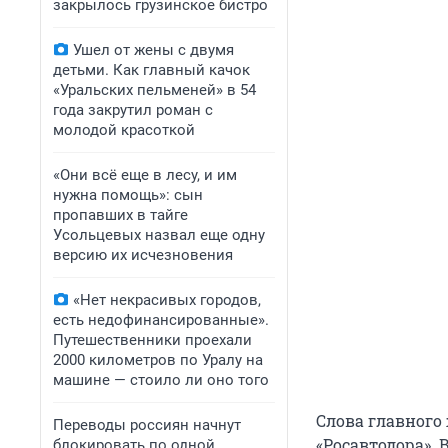
закрылось грузинское бистро
Ушел от жены с двумя
детьми. Как главный качок
«Уральских пельменей» в 54
года закрутил роман с
молодой красоткой
«Они всё еще в лесу, и им
нужна помощь»: сын
пропавших в тайге
Усольцевых назвал еще одну
версию их исчезновения
«Нет некрасивых городов,
есть недофинансированные».
Путешественники проехали
2000 километров по Уралу на
машине — стоило ли оно того
Слова главного
Переводы россиян начнут
«Росавтодора». 
блокировать по одной