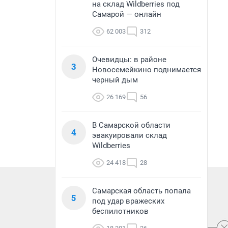
на склад Wildberries под
Самарой — онлайн
62 003
312
Очевидцы: в районе
3
Новосемейкино поднимается
черный дым
26 169
56
В Самарской области
4
эвакуировали склад
Wildberries
24 418
28
Самарская область попала
5
под удар вражеских
беспилотников