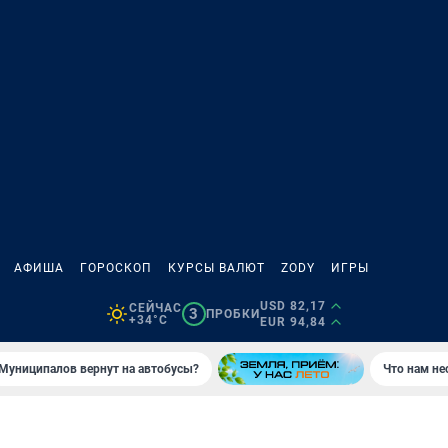
АФИША
ГОРОСКОП
КУРСЫ ВАЛЮТ
ZODY
ИГРЫ
USD 82,17
СЕЙЧАС
3
ПРОБКИ
+34°C
EUR 94,84
Муниципалов вернут на автобусы?
Что нам не