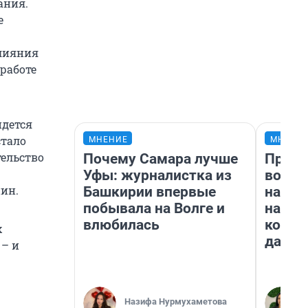
ания.
е
влияния
 работе
йдется
стало
МНЕНИЕ
МНЕНИ
тельство
Почему Самара лучше
Прода
Уфы: журналистка из
возьм
ин.
Башкирии впервые
нам г
побывала на Волге и
налог
влюбилась
косне
х
даже 
 – и
Назифа Нурмухаметова