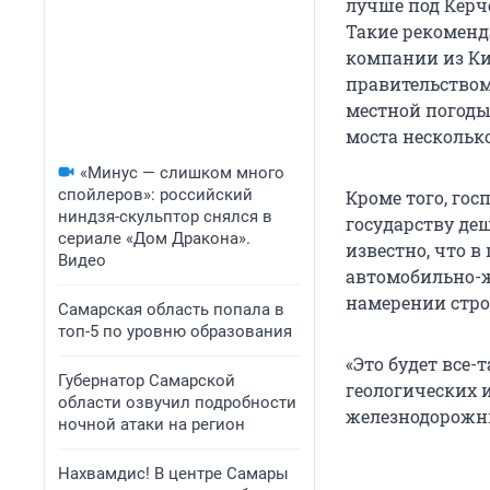
лучше под Керч
Такие рекомен
компании из Ки
правительством
местной погоды,
моста несколько
«Минус — слишком много
спойлеров»: российский
Кроме того, гос
ниндзя-скульптор снялся в
государству деш
сериале «Дом Дракона».
известно, что 
Видео
автомобильно-ж
намерении стро
Самарская область попала в
топ-5 по уровню образования
«Это будет все
Губернатор Самарской
геологических и
области озвучил подробности
железнодорожны
ночной атаки на регион
Нахвамдис! В центре Самары