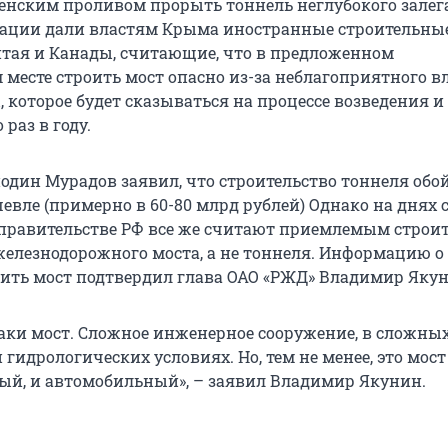
енским проливом прорыть тоннель неглубокого залег
дации дали властям Крыма иностранные строительны
тая и Канады, считающие, что в предложенном
 месте строить мост опасно из-за неблагоприятного 
 которое будет сказываться на процессе возведения и
 раз в году.
подин Мурадов заявил, что строительство тоннеля обо
евле (примерно в 60-80 млрд рублей) Однако на днях 
в правительстве РФ все же считают приемлемым строи
елезнодорожного моста, а не тоннеля. Информацию о
ить мост подтвердил глава ОАО «РЖД» Владимир Якун
-таки мост. Cложное инженерное сооружение, в сложны
 гидрологических условиях. Но, тем не менее, это мост
й, и автомобильный», – заявил Владимир Якунин.