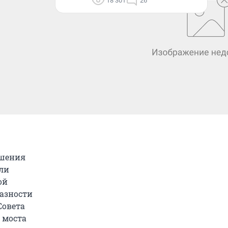
18 301
26
ешения
ли
ой
разности
Совета
 моста