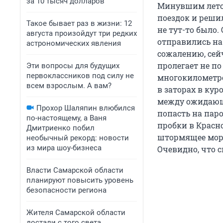
за 10 тысяч долларов
Минувшим летом
поездок и реши
Такое бывает раз в жизни: 12
не тут-то было
августа произойдут три редких
отправились на
астрономических явления
сожалению, cей
пролегает не по
Эти вопросы для будущих
первоклассников под силу не
многокилометр
всем взрослым. А вам?
в заторах в кур
между ожидающи
Прохор Шаляпин влюбился
попасть на паро
по-настоящему, а Ваня
пробки в Красно
Дмитриенко побил
штормящее море
необычный рекорд: новости
из мира шоу-бизнеса
Очевидно, что 
Власти Самарской области
планируют повысить уровень
безопасности региона
Жителя Самарской области
достали с того света