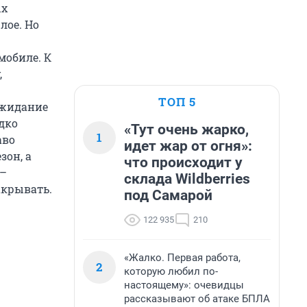
ых
лое. Но
мобиле. К
,
ТОП 5
Ожидание
едко
«Тут очень жарко,
1
аво
идет жар от огня»:
зон, а
что происходит у
 –
склада Wildberries
акрывать.
под Самарой
122 935
210
«Жалко. Первая работа,
2
которую любил по-
настоящему»: очевидцы
рассказывают об атаке БПЛА