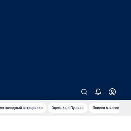
сет западный антициклон
Здесь был Пушкин
Поиски 6-классника 