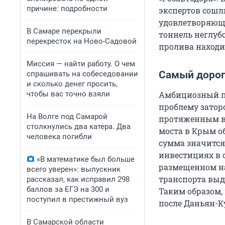
причине: подробности
экспертов сошл
удовлетворяющи
В Самаре перекрыли
тоннель неглубо
перекресток на Ново-Садовой
пролива находи
Миссия — найти работу. О чем
Самый дорог
спрашивать на собеседовании
и сколько денег просить,
чтобы вас точно взяли
Амбициозный пр
проблему затор
На Волге под Самарой
протяженным в 
столкнулись два катера. Два
моста в Крым о
человека погибли
сумма значится
инвестициях в 
«В математике был больше
размещенном на
всего уверен»: выпускник
транспорта выд
рассказал, как исправил 298
баллов за ЕГЭ на 300 и
Таким образом,
поступил в престижный вуз
после Даньян-К
В Самарской области