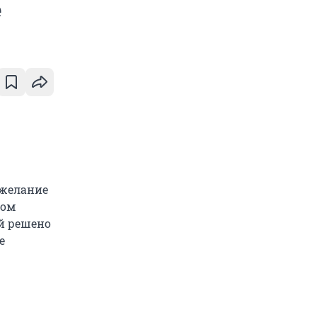
е
 желание
том
й решено
е