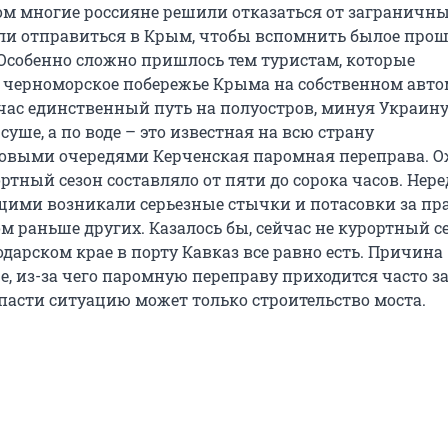
 многие россияне решили отказаться от заграничн
ли отправиться в Крым, чтобы вспомнить былое прош
. Особенно сложно пришлось тем туристам, которые
 черноморское побережье Крыма на собственном авто
час единственный путь на полуостров, минуя Украину
 суше, а по воде – это известная на всю страну
овыми очередями Керченская паромная переправа. 
ортный сезон составляло от пяти до сорока часов. Нер
ми возникали серьезные стычки и потасовки за пр
м раньше других. Казалось бы, сейчас не курортный се
дарском крае в порту Кавказ все равно есть. Причина
, из-за чего паромную переправу приходится часто з
спасти ситуацию может только строительство моста.