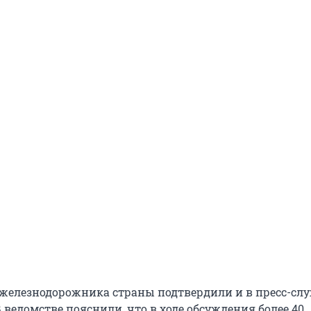
 железнодорожника страны подтвердили и в пресс-сл
В ведомстве пояснили, что в ходе обсуждения более 40