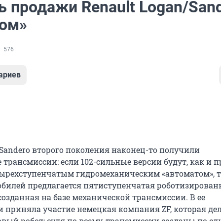
ь продажи Renault Logan/San
том»
576
ариев
и Sandero второго поколения наконец-то получили
трансмиссии: если 102-сильные версии будут, как и п
ырехступенчатым гидромеханическим «автоматом», то
билей предлагается пятиступенчатая роботизирован
 созданная на базе механической трансмиссии. В ее
 приняла участие немецкая компания ZF, которая де
вый робот: судя по всему, трансмиссии созданы по о