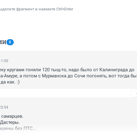
ыделите фрагмент и нажмите Ctrl+Enter
ИИ
5
11:00
еку кругами гоняли 120 тыщ-то, надо было от Калиниграда до 
-Амуре, а потом с Мурманска до Сочи погонять, вот тогда бы 
да как. :)
23:54
 самарцев.

Дастеры.

ашины без ПТС.
