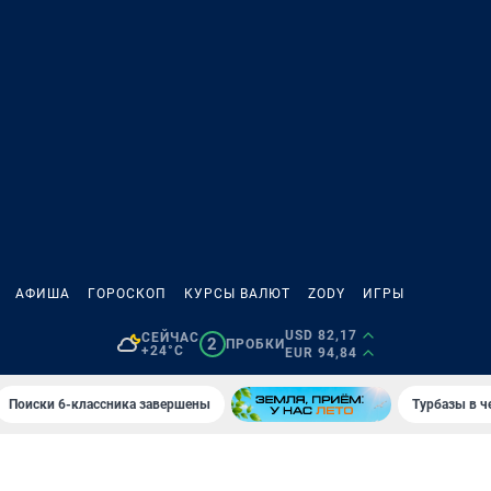
АФИША
ГОРОСКОП
КУРСЫ ВАЛЮТ
ZODY
ИГРЫ
USD 82,17
СЕЙЧАС
2
ПРОБКИ
+24°C
EUR 94,84
Поиски 6-классника завершены
Турбазы в ч