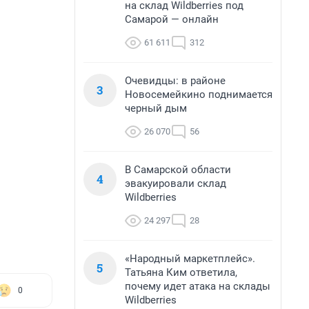
на склад Wildberries под
Самарой — онлайн
61 611
312
Очевидцы: в районе
3
Новосемейкино поднимается
черный дым
26 070
56
В Самарской области
4
эвакуировали склад
Wildberries
24 297
28
«Народный маркетплейс».
5
Татьяна Ким ответила,
почему идет атака на склады
0
Wildberries