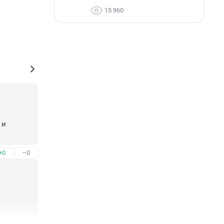
15 960
и 
+0
–0