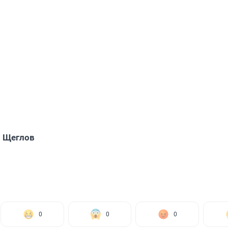
 Щеглов
0
0
0