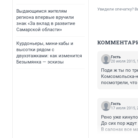
Увидели опечатку? В
Выдающимся жителям
региона впервые вручили
знак «За вклад в развитие
Самарской области»
КОММЕНТАР
Курдоньеры, мини-хабы и
высотки рядом с
двухэтажками: как изменится
Гость
Безымянка — эскизы
20 июля 2015, 
Поди ж ты по тр
Комсомольска-на
посмотрели, что 
Гость
17 июля 2015, 
Рено уже кинуло
До сих пор ждут 
В салонах все м
Катайтесь сами.