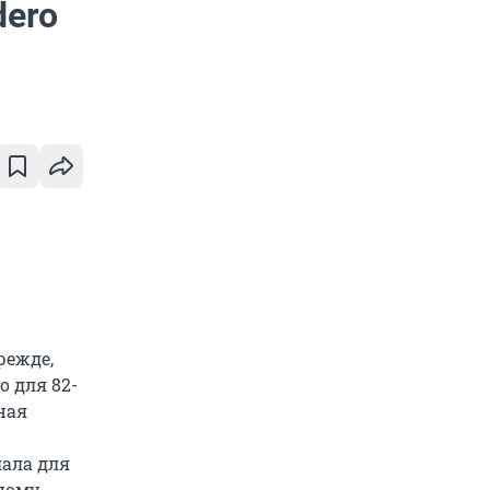
dero
режде,
 для 82-
ная
лала для
дному