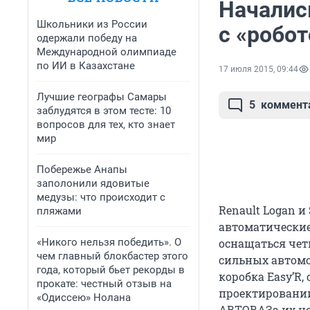
Началис
Школьники из России
с «робо
одержали победу на
Международной олимпиаде
по ИИ в Казахстане
17 июля 2015, 09:44
Лучшие географы Самары
5
коммент
заблудятся в этом тесте: 10
вопросов для тех, кто знает
мир
Побережье Анапы
заполонили ядовитые
медузы: что происходит с
Renault Logan 
пляжами
автоматические 
«Никого нельзя победить». О
оснащаться чет
чем главный блокбастер этого
сильных автомо
года, который бьет рекорды в
коробка Easy’R,
прокате: честный отзыв на
проектировании
«Одиссею» Нолана
АВТОВАЗа их но