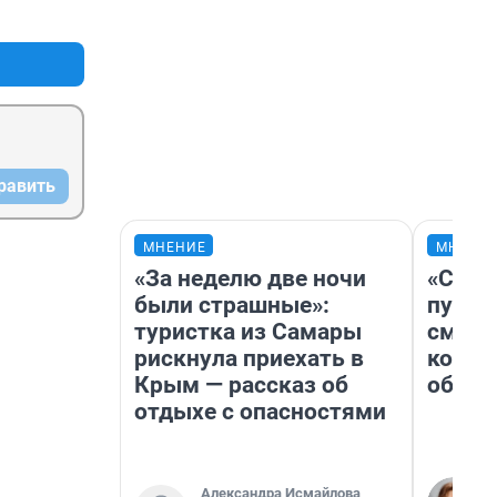
+1
–2
равить
МНЕНИЕ
МНЕНИ
«За неделю две ночи
«Спут
были страшные»:
пургу»
туристка из Самары
смерт
рискнула приехать в
котор
Крым — рассказ об
обнар
отдыхе с опасностями
Александра Исмайлова