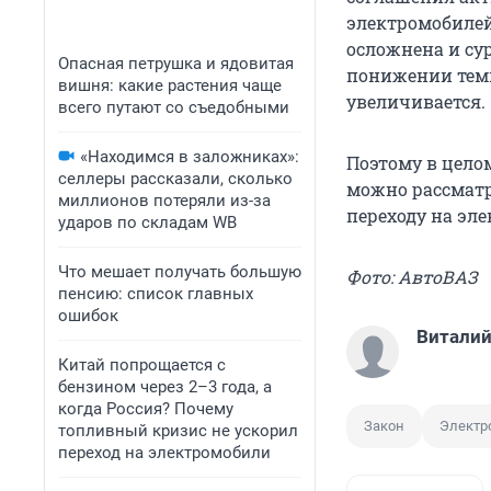
электромобилей
осложнена и су
Опасная петрушка и ядовитая
понижении темп
вишня: какие растения чаще
увеличивается.
всего путают со съедобными
«Находимся в заложниках»:
Поэтому в цело
селлеры рассказали, сколько
можно рассматр
миллионов потеряли из-за
переходу на эле
ударов по складам WB
Что мешает получать большую
Фото: АвтоВАЗ
пенсию: список главных
ошибок
Виталий
Китай попрощается с
бензином через 2–3 года, а
когда Россия? Почему
Закон
Электр
топливный кризис не ускорил
переход на электромобили