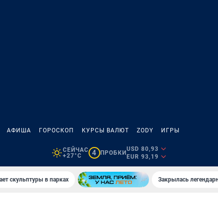
АФИША
ГОРОСКОП
КУРСЫ ВАЛЮТ
ZODY
ИГРЫ
USD 80,93
СЕЙЧАС
4
ПРОБКИ
+27°C
EUR 93,19
ает скульптуры в парках
Закрылась легендар