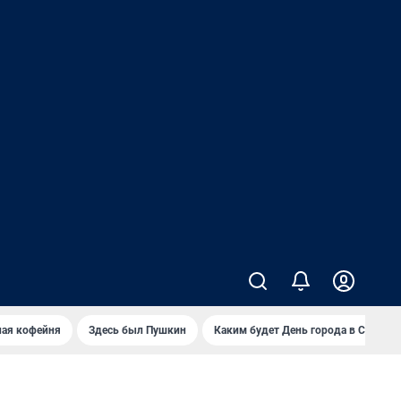
ная кофейня
Здесь был Пушкин
Каким будет День города в Самаре