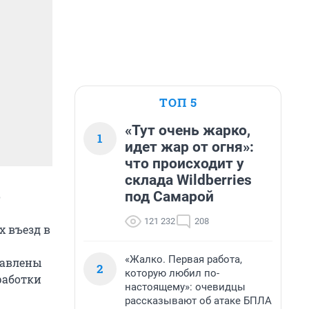
ТОП 5
«Тут очень жарко,
1
идет жар от огня»:
что происходит у
склада Wildberries
под Самарой
о
121 232
208
х въезд в
«Жалко. Первая работа,
равлены
2
которую любил по-
работки
настоящему»: очевидцы
рассказывают об атаке БПЛА