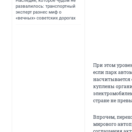
Наследие, которое чудом не
развалилось: транспортный
эксперт разнес миф о
«вечных» советских дорогах
При этом урове
если парк авто
насчитывается о
куплены орган
электромобилем 
стране не прев
Впрочем, перех
мирового автоп
соглашения акт