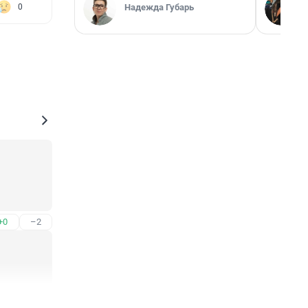
Надежда Губарь
0
+0
–2
+1
–0