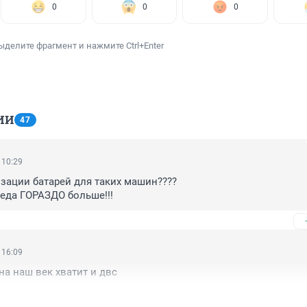
0
0
0
ыделите фрагмент и нажмите Ctrl+Enter
ИИ
47
 10:29
зации батарей для таких машин???? 

еда ГОРАЗДО больше!!!
 16:09
на наш век хватит и двс