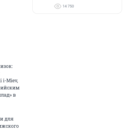
14 750
изок:
й
 i-Miev,
сийским
ллад» в
и для
ижского