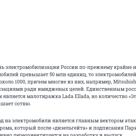
нь электромобилизации России по-прежнему крайне н
мобилей превышает 50 млн единиц, то электромобиле
коло 1000, причем многие из них, например, Mitsubishi
изациями ради имиджевых целей. Единственным рос
является малотиражка Lada Ellada, но количество «Э
ышает сотню.
од на электромобили является главным вектором атак
рома, который после «дизельгейта» и подписания Пар
ивно переориентируется на разработку и выпуск