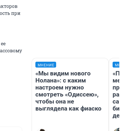
акторов
ость при
 ее
массовому
МНЕНИЕ
МНЕНИ
«Мы видим нового
«Поку
Нолана»: с каким
мешке
настроем нужно
предп
смотреть «Одиссею»,
расска
чтобы она не
самом
выглядела как фиаско
бизне
дешев