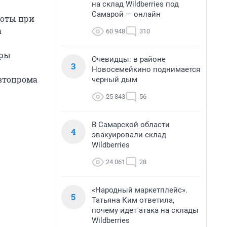
на склад Wildberries под
Самарой — онлайн
готы при
а
60 948
310
еры
Очевидцы: в районе
3
Новосемейкино поднимается
автопрома
черный дым
25 843
56
В Самарской области
4
эвакуировали склад
Wildberries
24 061
28
«Народный маркетплейс».
5
Татьяна Ким ответила,
почему идет атака на склады
Wildberries