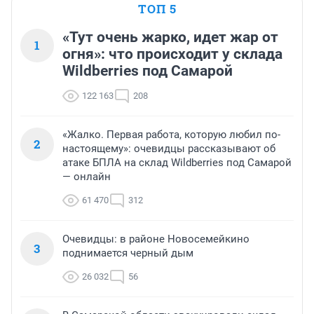
ТОП 5
«Тут очень жарко, идет жар от
1
огня»: что происходит у склада
Wildberries под Самарой
122 163
208
«Жалко. Первая работа, которую любил по-
2
настоящему»: очевидцы рассказывают об
атаке БПЛА на склад Wildberries под Самарой
— онлайн
61 470
312
Очевидцы: в районе Новосемейкино
3
поднимается черный дым
26 032
56