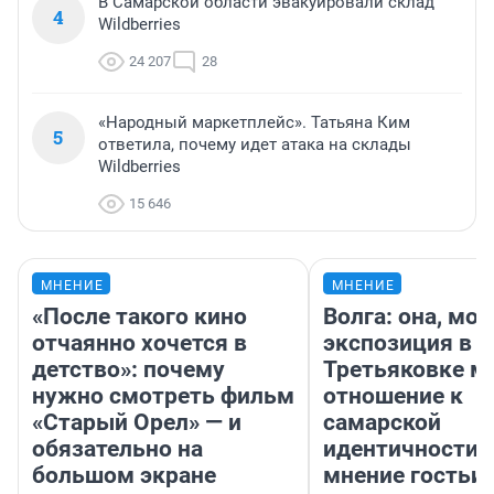
В Самарской области эвакуировали склад
4
Wildberries
24 207
28
«Народный маркетплейс». Татьяна Ким
5
ответила, почему идет атака на склады
Wildberries
15 646
МНЕНИЕ
МНЕНИЕ
«После такого кино
Волга: она, мо
отчаянно хочется в
экспозиция в
детство»: почему
Третьяковке м
нужно смотреть фильм
отношение к
«Старый Орел» — и
самарской
обязательно на
идентичности 
большом экране
мнение гостьи 