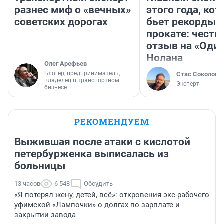
разнес миф о «вечных»
этого года, ко
советских дорогах
бьет рекорды 
прокате: честн
отзыв на «Оди
Нолана
Олег Арефьев
Блогер, предприниматель,
Стас Соколов
владелец в транспортном
Эксперт
бизнесе
РЕКОМЕНДУЕМ
Выжившая после атаки с кислотой
петербурженка выписалась из
больницы
13 часов
6 548
Обсудить
«Я потерял жену, детей, всё»: откровения экс-рабочего
уфимской «Лампочки» о долгах по зарплате и
закрытии завода