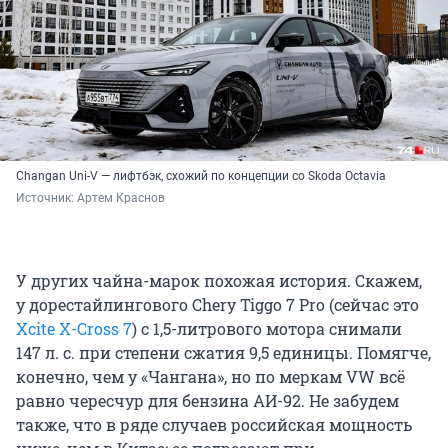
Changan Uni-V — лифтбэк, схожий по концепции со Skoda Octavia
Источник: 
Артем Краснов
У других чайна-марок похожая история. Скажем,
у дорестайлингового Chery Tiggo 7 Pro (сейчас это
Xcite X-Cross 7
) с 1,5-литрового мотора снимали
147 л. с. при степени сжатия 9,5 единицы. Помягче,
конечно, чем у «Чангана», но по меркам VW всё
равно чересчур для бензина АИ-92. Не забудем
также, что в ряде случаев российская мощность