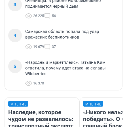
Очевидцы: в районе Новосемейкино
3
поднимается черный дым
26 225
56
Самарская область попала под удар
4
вражеских беспилотников
19 679
37
«Народный маркетплейс». Татьяна Ким
5
ответила, почему идет атака на склады
Wildberries
16 370
МНЕНИЕ
МНЕНИЕ
Наследие, которое
«Никого нельз
чудом не развалилось:
победить». О ч
транспортный эксперт
главный блокб