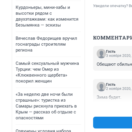
Увидели опечатку? В
Курдоньеры, мини-хабы и
высотки рядом с
двухэтажками: как изменится
Безымянка — эскизы
КОММЕНТАР
Вячеслав Федорищев вручил
госнаграды строителям
региона
Гость
3 ноября 2020,
Самый сексуальный мужчина
Обещают обильны
Турции: чем Омер из
«Клюквенного щербета»
покорил женщин
Гость
2 ноября 2020,
«За неделю две ночи были
Зима будет.
страшные»: туристка из
Самары рискнула приехать в
Крым — рассказ об отдыхе с
опасностями
Озвучены условия набора