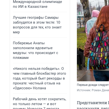
Международной олимпиаде
по ИИ в Казахстане
Лучшие географы Самары
заблудятся в этом тесте: 10
вопросов для тех, кто знает
мир
Побережье Анапы
заполонили ядовитые
медузы: что происходит с
пляжами
«Никого нельзя победить». О
чем главный блокбастер этого
года, который бьет рекорды в
прокате: честный отзыв на
Первые дожди следует
«Одиссею» Нолана
Источник: 
Роман Дани
Рабочий день хотят сократить,
Представители 
но только летом — и вот
рассказали, че
почему. Новости 7 августа