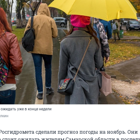
 ожидать уже в конце недели
лкин
Росгидромета сделали прогноз погоды на ноябрь. Они
го стоит ожидать жителям Самарской области в после