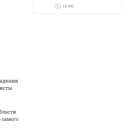
16 042
садками.
листы
области
о самого