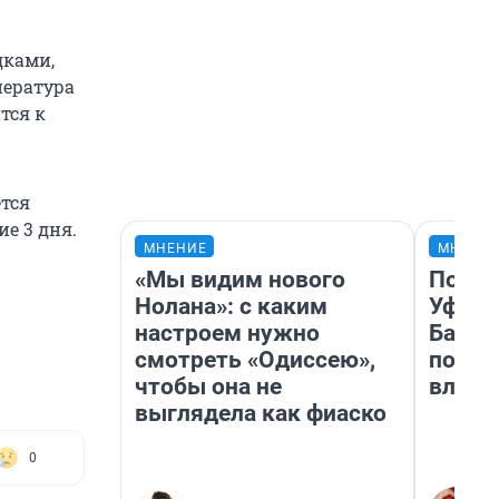
дками,
пература
тся к
ется
е 3 дня.
МНЕНИЕ
МНЕНИ
«Мы видим нового
Почем
Нолана»: с каким
Уфы: 
настроем нужно
Башки
смотреть «Одиссею»,
побыв
чтобы она не
влюби
выглядела как фиаско
0