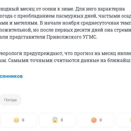
ходный месяц от осени к зиме. Для него характерна
огода с преобладанием пасмурных дней, частыми оса
ми и метелями. В начале ноября среднесуточная тем
ложительной, но после первых десяти дней она стреми
зали представители Приволжского УГМС.
теорологи предупреждают, что прогноз на месяц явля
ым. Самыми точными считаются данные на ближайши
всянников
Погода
0
0
0