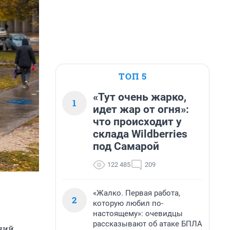
ТОП 5
«Тут очень жарко,
1
идет жар от огня»:
что происходит у
склада Wildberries
под Самарой
122 485
209
«Жалко. Первая работа,
2
которую любил по-
настоящему»: очевидцы
рассказывают об атаке БПЛА
дний