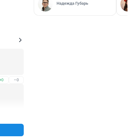
Надежда Губарь
+0
–0
+0
–0