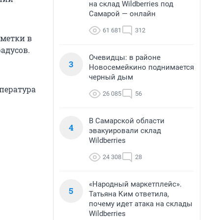
на склад Wildberries под
Самарой — онлайн
61 681
312
тметки в
радусов.
Очевидцы: в районе
3
Новосемейкино поднимается
черный дым
мпература
26 085
56
В Самарской области
4
эвакуировали склад
Wildberries
24 308
28
«Народный маркетплейс».
5
Татьяна Ким ответила,
почему идет атака на склады
Wildberries