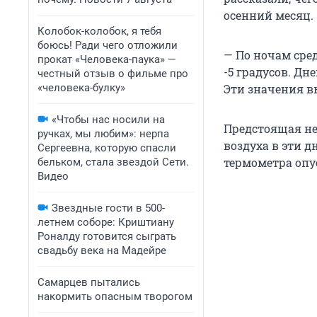
осенний месяц.
Колобок-колобок, я тебя
боюсь! Ради чего отложили
— По ночам сре
прокат «Человека-паука» —
-5 градусов. Дн
честный отзыв о фильме про
«человека-булку»
Эти значения в
«Чтобы нас носили на
Предстоящая не
ручках, мы любим»: нерпа
воздуха в эти д
Сергеевна, которую спасли
термометра опуст
бельком, стала звездой Сети.
Видео
Звездные гости в 500-
летнем соборе: Криштиану
Роналду готовится сыграть
свадьбу века на Мадейре
Самарцев пытались
накормить опасным творогом