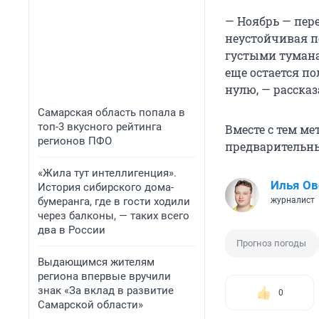
— Ноябрь — пере
неустойчивая п
густыми тумана
еще остается по
нулю, — расска
Самарская область попала в
топ-3 вкусного рейтинга
Вместе с тем ме
регионов ПФО
предварительн
«Жила тут интеллигенция».
Илья О
История сибирского дома-
бумеранга, где в гости ходили
журналист
через балконы, — таких всего
два в России
Прогноз погоды
Выдающимся жителям
региона впервые вручили
знак «За вклад в развитие
0
Самарской области»