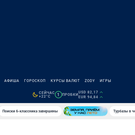
АФИША
ГОРОСКОП
КУРСЫ ВАЛЮТ
ZODY
ИГРЫ
USD 82,17
СЕЙЧАС
1
ПРОБКИ
+22°C
EUR 94,84
Поиски 6-классника завершены
Турбазы в ч