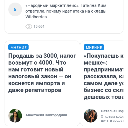
«Народный маркетплейс». Татьяна Ким
5
ответила, почему идет атака на склады
Wildberries
15 664
МНЕНИЕ
МНЕНИЕ
Продашь за 3000, налог
«Покупаешь ко
возьмут с 4000. Что
мешке»:
нам готовит новый
предпринимат
налоговый закон — он
рассказала, как
коснется импорта и
самом деле ус
даже репетиторов
бизнес со скл
дешевых това
Наталья Шорох
Анастасия Завгородняя
Открыла кофейн
деньги соцразв