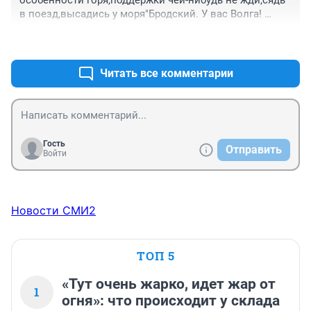
особенности горя,поддержки чей-нибудь не жди,сядь 
в поезд,высадись у моря"Бродский. У вас Волга! 
Идите к Волге..
+0
–1
Читать все комментарии
Гость
Отправить
Войти
Новости СМИ2
ТОП 5
«Тут очень жарко, идет жар от
1
огня»: что происходит у склада