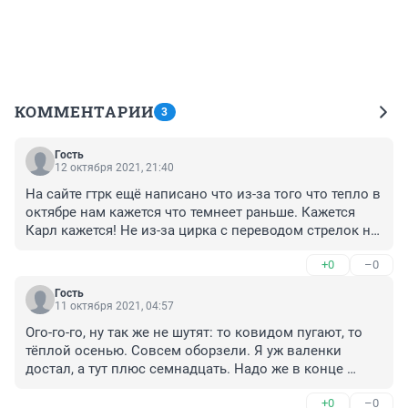
КОММЕНТАРИИ
3
Гость
12 октября 2021, 21:40
На сайте гтрк ещё написано что из-за того что тепло в 
октябре нам кажется что темнеет раньше. Кажется 
Карл кажется! Не из-за цирка с переводом стрелок не 
из-за того что у нас теперь летом зимнее время а из-
+0
–0
за того что тепло в октябре)))
Гость
11 октября 2021, 04:57
Ого-го-го, ну так же не шутят: то ковидом пугают, то 
тёплой осенью. Совсем оборзели. Я уж валенки 
достал, а тут плюс семнадцать. Надо же в конце 
концов совесть иметь.😆😊😄😁
+0
–0