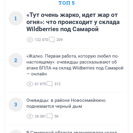
ТОП 5
«Тут очень жарко, идет жар от
1
огня»: что происходит у склада
Wildberries под Самарой
122 470
209
«Жалко. Первая работа, которую любил по-
2
настоящему»: очевидцы рассказывают об
атаке БПЛА на склад Wildberries под Самарой
— онлайн
61 670
312
Очевидцы: в районе Новосемейкино
3
поднимается черный дым
26 081
56
В Самарской области эвакуировали склад