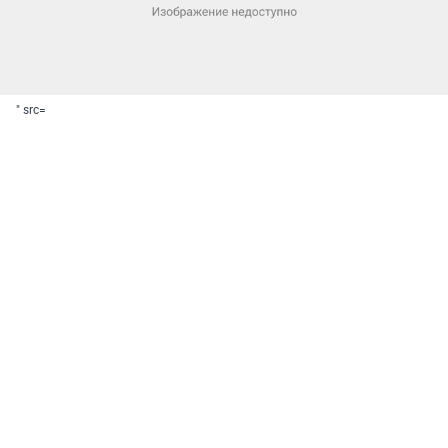
" src=