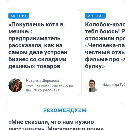
МНЕНИЕ
МНЕНИЕ
«Покупаешь кота в
Колобок-колобо
мешке»:
тебя боюсь! Ра
предприниматель
отложили прок
рассказала, как на
«Человека-пау
самом деле устроен
честный отзыв
бизнес со складами
фильме про «ч
дешевых товаров
булку»
Наталья Шорохова
Надежда Губар
Открыла кофейную точку на
деньги соцразвития
РЕКОМЕНДУЕМ
«Мне сказали, что нам нужно
расстаться». Московского врача