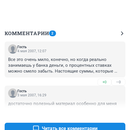
КОММЕНТАРИИ
2
Гость
4 мая 2007, 12:07
Все это очень мило, конечно, но когда реально 
занимаешь у банка деньги, о процентных ставках 
можно смело забыть. Настоящие суммы, которые 
тебе насчитают банки, процентов на 10 больше 
+0
–0
официально объявленных. Я взял в "Сбербанке" 
25000 (за полугодие в институте надо было 
Гость
заплатить), с меня сразу взяли комиссию 1000 руб. и 
3 мая 2007, 16:29
выплатил я в итоге почти 32000. Так что реально я 
достаточно полезный материал особенно для меня
взял 24000, а отдал 32000, т.е. переплатил фактически 
8000. Это больше 30%.

+0
–0
Вот и вся реальная математика.
Читать все комментарии