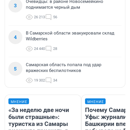
Очевидцы: в районе Новосемейкино
3
поднимается черный дым
26 213
56
В Самарской области эвакуировали склад
4
Wildberries
24 440
28
Самарская область попала под удар
5
вражеских беспилотников
19 302
34
МНЕНИЕ
МНЕНИЕ
«За неделю две ночи
Почему Самара
были страшные»:
Уфы: журналис
туристка из Самары
Башкирии впе