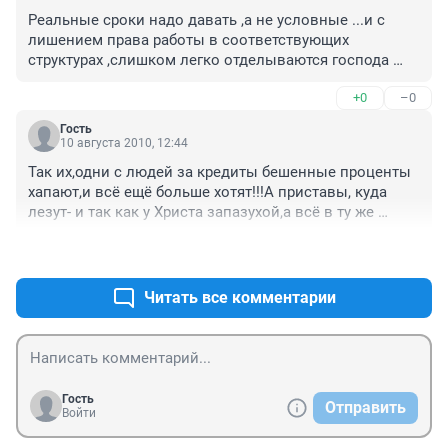
Реальные сроки надо давать ,а не условные ...и с 
лишением права работы в соответствующих 
структурах ,слишком легко отделываются господа 
взяточники и мошенники ...
+0
–0
Гость
10 августа 2010, 12:44
Так их,одни с людей за кредиты бешенные проценты 
хапают,и всё ещё больше хотят!!!А приставы, куда 
лезут- и так как у Христа запазухой,а всё в ту же 
степь!!
+2
–0
Читать все комментарии
Гость
Отправить
Войти