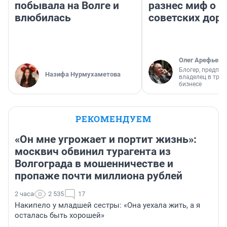
побывала на Волге и
разнес миф о 
влюбилась
советских доро
Олег Арефьев
Блогер, предпри
Назифа Нурмухаметова
владелец в тра
бизнесе
РЕКОМЕНДУЕМ
«Он мне угрожает и портит жизнь»:
москвич обвинил турагента из
Волгограда в мошенничестве и
пропаже почти миллиона рублей
2 часа
2 535
17
Накипело у младшей сестры: «Она уехала жить, а я
осталась быть хорошей»