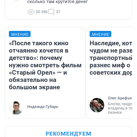
сколько там крутится денег
20 396
37
МНЕНИЕ
МНЕНИЕ
«После такого кино
Наследие, кото
отчаянно хочется в
чудом не разва
детство»: почему
транспортный 
нужно смотреть фильм
разнес миф о 
«Старый Орел» — и
советских доро
обязательно на
большом экране
Олег Арефьев
Блогер, предпри
Надежда Губарь
владелец в тра
бизнесе
РЕКОМЕНДУЕМ