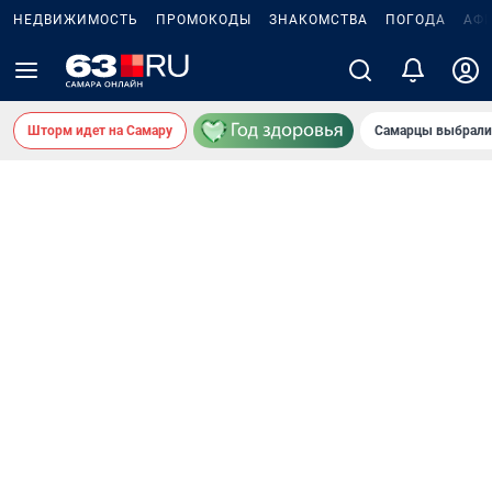
НЕДВИЖИМОСТЬ
ПРОМОКОДЫ
ЗНАКОМСТВА
ПОГОДА
АФ
Шторм идет на Самару
Самарцы выбрали