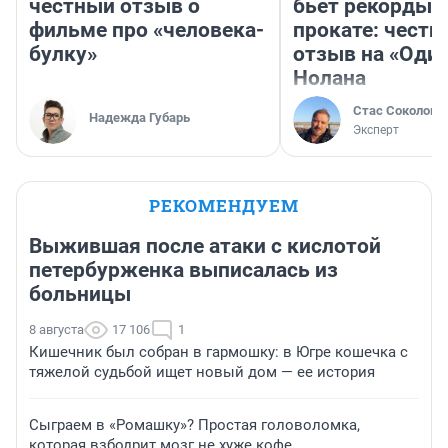
честный отзыв о
бьет рекорды 
фильме про «человека-
прокате: честн
булку»
отзыв на «Оди
Нолана
Стас Соколов
Надежда Губарь
Эксперт
РЕКОМЕНДУЕМ
Выжившая после атаки с кислотой
петербурженка выписалась из
больницы
8 августа
17 106
1
Кишечник был собран в гармошку: в Югре кошечка с
тяжелой судьбой ищет новый дом — ее история
Сыграем в «Ромашку»? Простая головоломка,
которая взбодрит мозг не хуже кофе