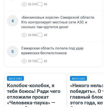
26 318
56
«Бензиновые короли» Самарской области.
4
Кто контролирует местные сети АЗС и
сколько там крутится денег
23 006
48
Самарская область попала под удар
5
вражеских беспилотников
20 703
42
МНЕНИЕ
МНЕНИЕ
Колобок-колобок, я
«Никого нельз
тебя боюсь! Ради чего
победить». О ч
отложили прокат
главный блокб
«Человека-паука» —
этого года, ко