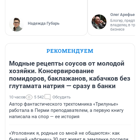
Олег Арефьев
Блогер, предпри
Надежда Губарь
владелец в тра
бизнесе
РЕКОМЕНДУЕМ
Модные рецепты соусов от молодой
хозяйки. Консервирование
помидоров, баклажанов, кабачков без
глутамата натрия — сразу в банки
10 часов
5 542
Обсудить
Автор фантастического трехтомника «Трилунье»
работала в Перми преподавателем, а первую книгу
написала на спор — ее история
«Уголовник я, родные со мной не общаются»: как
бывший «афганец» 30 лет живет в землянке посреди