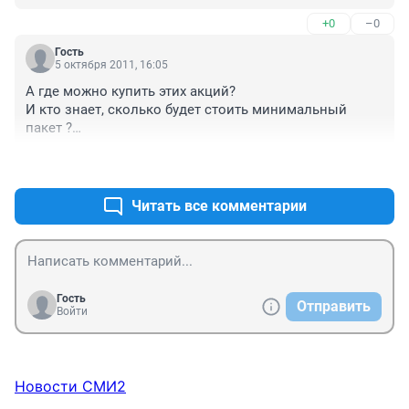
статус "квалифицированного", т.е. иметь 3 млн. 
+0
–0
рублей на счете и совершить за год 5 сделок. 

вот котировки http://finance.yahoo.com/q?s=YNDX&ql=1
Гость
5 октября 2011, 16:05
А где можно купить этих акций?

И кто знает, сколько будет стоить минимальный 
пакет ?

Заранее блягодарю
+0
–0
Читать все комментарии
Гость
Отправить
Войти
Новости СМИ2