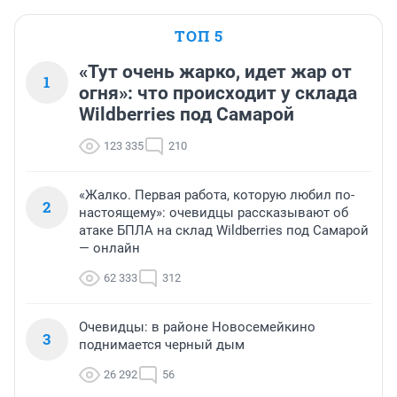
ТОП 5
«Тут очень жарко, идет жар от
1
огня»: что происходит у склада
Wildberries под Самарой
123 335
210
«Жалко. Первая работа, которую любил по-
2
настоящему»: очевидцы рассказывают об
атаке БПЛА на склад Wildberries под Самарой
— онлайн
62 333
312
Очевидцы: в районе Новосемейкино
3
поднимается черный дым
26 292
56