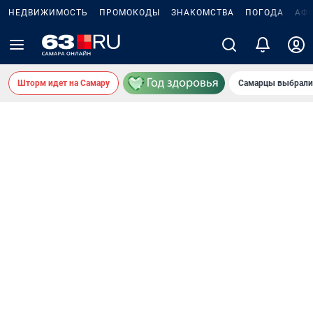
НЕДВИЖИМОСТЬ
ПРОМОКОДЫ
ЗНАКОМСТВА
ПОГОДА
АФ
Шторм идет на Самару
Самарцы выбрали