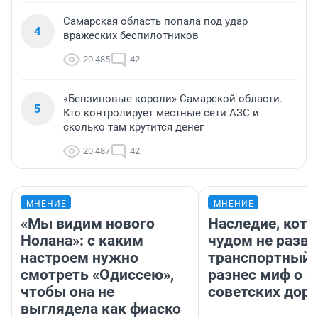
Самарская область попала под удар
4
вражеских беспилотников
20 485
42
«Бензиновые короли» Самарской области.
5
Кто контролирует местные сети АЗС и
сколько там крутится денег
20 487
42
МНЕНИЕ
МНЕНИЕ
«Мы видим нового
Наследие, кото
Нолана»: с каким
чудом не разва
настроем нужно
транспортный 
смотреть «Одиссею»,
разнес миф о 
чтобы она не
советских доро
выглядела как фиаско