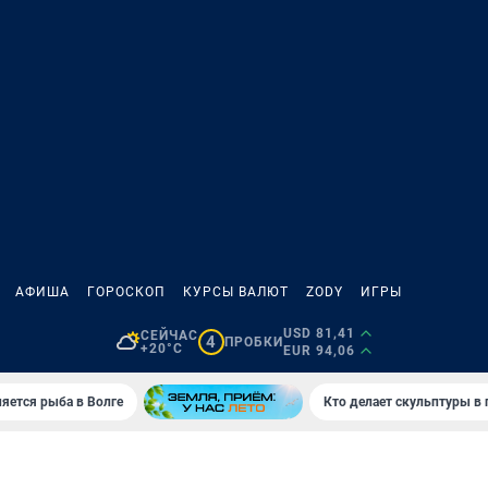
АФИША
ГОРОСКОП
КУРСЫ ВАЛЮТ
ZODY
ИГРЫ
USD 81,41
СЕЙЧАС
4
ПРОБКИ
+20°C
EUR 94,06
яется рыба в Волге
Кто делает скульптуры в 