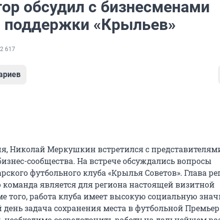
тор обсудил с бизнесменами
 поддержки «Крыльев»
2 617
ариев
юня, Николай Меркушкин встретился с представителям
бизнес-сообщества. На встрече обсуждались вопросы
рского футбольного клуба «Крылья Советов». Глава ре
о команда является для региона настоящей визитной
ме того, работа клуба имеет высокую социальную знач
 день задача сохранения места в футбольной Премьер
рь необходимо сосредоточить работу на дальнейшем ра