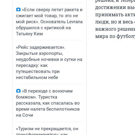
достижении высо
«Если сверху летит ракета и
принимать акти
сжигает мой товар, то это не
люди, но и весь
мой риск». Основатель Levrana
обрушился с критикой на
важного решени
Татьяну Ким
мира по футболу
«Рейс задерживается».
Закрытые аэропорты,
неудобные ночевки и сутки на
пересадку: как
путешествовать при
нестабильном небе
«В переходе с вонючим
бомжом». Туристка
рассказала, как спасалась во
время налета беспилотников
на Сочи
«Туризм не прекращается, он
трансформируется»: как