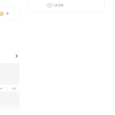
15 253
0
+1
–0