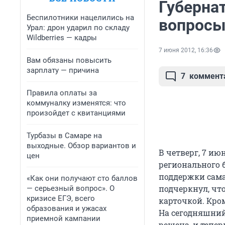
Губерна
Беспилотники нацелились на
вопросы
Урал: дрон ударил по складу
Wildberries — кадры
7 июня 2012, 16:36
Вам обязаны повысить
зарплату — причина
7
коммент
Правила оплаты за
коммуналку изменятся: что
произойдет с квитанциями
Турбазы в Самаре на
выходные. Обзор вариантов и
В четверг, 7 и
цен
регионального 
поддержки сама
«Как они получают сто баллов
подчеркнул, чт
— серьезный вопрос». О
кризисе ЕГЭ, всего
карточкой. Кро
образования и ужасах
На сегодняшний
приемной кампании
решена, и тепе