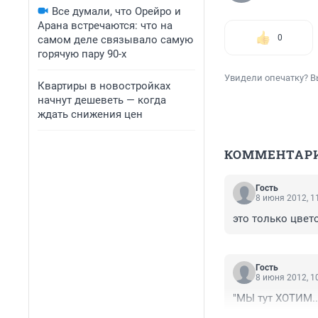
Все думали, что Орейро и
Арана встречаются: что на
0
самом деле связывало самую
горячую пару 90-х
Увидели опечатку? В
Квартиры в новостройках
начнут дешеветь — когда
ждать снижения цен
КОММЕНТАР
Гость
8 июня 2012, 1
это только цвет
Гость
8 июня 2012, 1
"МЫ тут ХОТИМ..