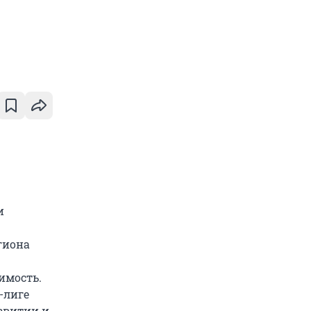
и
гиона
имость.
-лиге
звитии и