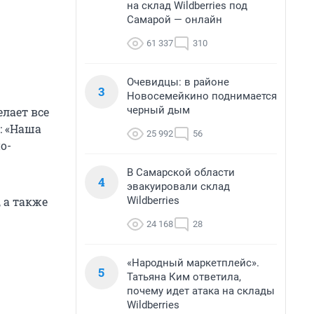
на склад Wildberries под
Самарой — онлайн
61 337
310
Очевидцы: в районе
3
Новосемейкино поднимается
черный дым
лает все
: «Наша
25 992
56
о-
В Самарской области
4
эвакуировали склад
Wildberries
 а также
24 168
28
«Народный маркетплейс».
5
Татьяна Ким ответила,
почему идет атака на склады
Wildberries