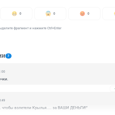
0
0
0
ыделите фрагмент и нажмите Ctrl+Enter
ИИ
7
1:00
очки.
0:49
. чтобы взлетели Крылья..... за ВАШИ ДЕНЬГИ!"