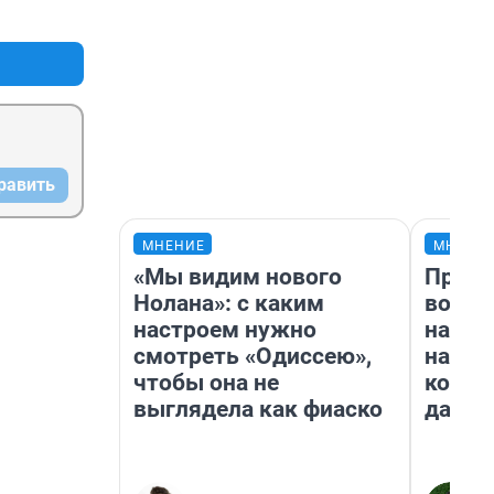
+0
–0
равить
МНЕНИЕ
МНЕНИ
«Мы видим нового
Прода
Нолана»: с каким
возьм
настроем нужно
нам г
смотреть «Одиссею»,
налог
чтобы она не
косне
выглядела как фиаско
даже 