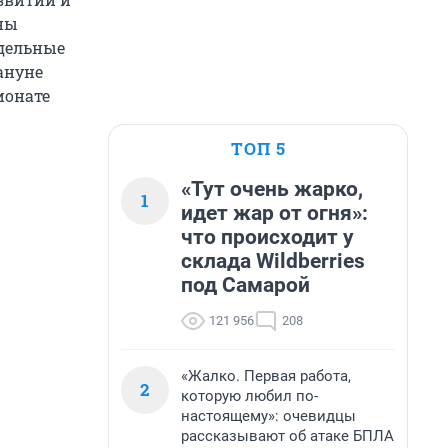
жны
тдельные
ануне
ионате
ТОП 5
«Тут очень жарко,
1
идет жар от огня»:
что происходит у
склада Wildberries
под Самарой
121 956
208
«Жалко. Первая работа,
2
которую любил по-
настоящему»: очевидцы
рассказывают об атаке БПЛА