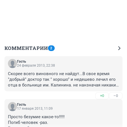
КОММЕНТАРИИ
2
Гость
24 февраля 2013, 22:38
Скорее всего виновного не найдут...В свое время 
"добрый" доктор так " хорошо" и недешево лечил его 
отца в больнице им. Калинина. не нанзначая никаких 
анализов, что потом было поздно что-либо сделать 
+0
–0
даже в известных мировых клиниках.Очень -очень 
жаль, ведь они помогали многим и не заслужили 
Гость
такой жуткой участи. Человеческая зависть не знает 
17 января 2013, 11:09
границ, заказчик-кто-то из близкого окружения,но 
Просто безумие какое-то!!!!!

только не его жена, это было ясно сразу.Протянули 
Погиб человек -раз.

время расследования почти год...