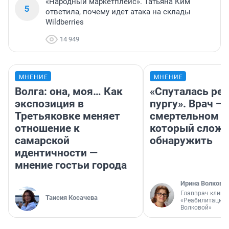
«Народный маркетплейс». Татьяна Ким
5
ответила, почему идет атака на склады
Wildberries
14 949
МНЕНИЕ
МНЕНИЕ
Волга: она, моя… Как
«Спуталась реч
экспозиция в
пургу». Врач — 
Третьяковке меняет
смертельном д
отношение к
который слож
самарской
обнаружить
идентичности —
мнение гостьи города
Ирина Волкова
Главврач клини
Таисия Косачева
«Реабилитация 
Волковой»