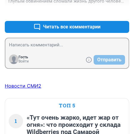
Глупым обвинением сломали жизнь другого человека 
-два!!!!

+0
–0
Истинный убийца на свободе -три!!!

Больница Калинина "залечила" до смерти человека 
-четыре!!!!

Читать все комментарии
Самара становится крайне не комфортным местом 
для жизни человека.
Гость
Отправить
Войти
Новости СМИ2
ТОП 5
«Тут очень жарко, идет жар от
1
огня»: что происходит у склада
Wildberries под Самарой