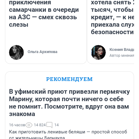
приключения
хотела снять 2
самарчанки в очереди
тысяч, чтобы п
на АЗС — смех сквозь
кредит, — к не
слезы
приехала служ
безопасности
Ксения Владим
Ольга Архипова
Автор мнения
РЕКОМЕНДУЕМ
В уфимский приют привезли пермячку
Марину, которая почти ничего о себе
не помнит. Посмотрите, вдруг она вам
знакома
16 часов
14 824
14
Как приготовить ленивые беляши — простой способ
от жительницы Барнаула