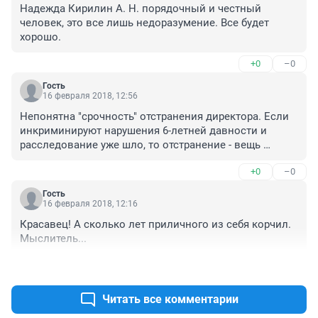
Надежда Кирилин А. Н. порядочный и честный 
человек, это все лишь недоразумение. Все будет 
хорошо.
+0
–0
Гость
16 февраля 2018, 12:56
Непонятна "срочность" отстранения директора. Если 
инкриминируют нарушения 6-летней давности и 
расследование уже шло, то отстранение - вещь 
надуманная, за которой стоит СТРЕМЛЕНИЕ подмять 
+0
–0
завод ПОД МОСКОВСКИЕ СТРУКТУРЫ с "высоко 
эффективными" менеджерами. Это будет конец 
Гость
самарскому ракетостроению! Сохранение 
16 февраля 2018, 12:16
градообразующего предприятия возможно только в 
Красавец! А сколько лет приличного из себя корчил. 
одном случае - если вина гендиректора будет 
Мыслитель...
доказана, то замена ему ДОЛЖНА БЫТЬ ТОЛЬКО ИЗ 
РАБОТНИКОВ ЗАВОДА!

+0
–0
Меркушкин, при всей нелюбви к нему местного 
олигархата, берёг завод, как зеницу ока. Похоже, что 
Читать все комментарии
новая власт готова продать важнейшее предприятие 
"нужным людям"...