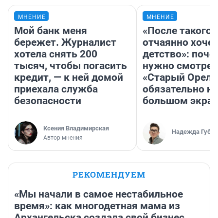
МНЕНИЕ
МНЕНИЕ
Мой банк меня
«После такого 
бережет. Журналист
отчаянно хочет
хотела снять 200
детство»: поче
тысяч, чтобы погасить
нужно смотрет
кредит, — к ней домой
«Старый Орел»
приехала служба
обязательно на
безопасности
большом экра
Ксения Владимирская
Надежда Губар
Автор мнения
РЕКОМЕНДУЕМ
«Мы начали в самое нестабильное
время»: как многодетная мама из
Архангельска создала свой бизнес