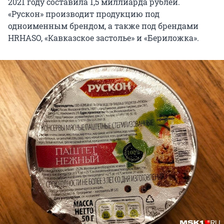
2021 году составила 1,5 миллиарда рублей.
«Рускон» производит продукцию под
одноименным брендом, а также под брендами
HRHASO, «Кавказское застолье» и «Бериложка».