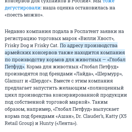
консервов для сухпайков в России». Мы
тоже
дегустировали
: наша оценка остановилась на
«поесть можно».
Недавно компания подала в Роспатент заявки на
регистрацию торговых марок «Вилли Хвост»,
Frisky Dog и Frisky Cat.
По адресу производства
армейских консервов также находится компания
по производству кормов для животных — «Глобал
Петфуд».
Корма для животных «Глобал Петфуд»
производятся под брендами «Лайда», «Шермурр»,
Glamurr и «Шердог». Вместе с этим компания
предлагает запустить желающим «полноценный
цикл производства консервированной продукции
под собственной торговой маркой». Таким
образом, например, «Глобал Петфуд» выпускает
корма под брендами «Ашан», Dr. Clauder’s, Katty (X5
Retail Group) и Hunty («Лента»).