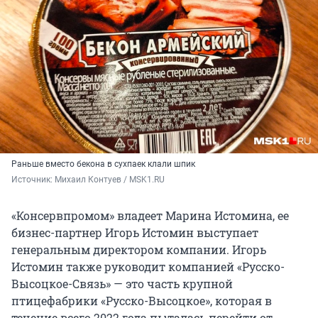
Раньше вместо бекона в сухпаек клали шпик
Источник: 
Михаил Контуев / MSK1.RU
«Консервпромом» владеет Марина Истомина, ее
бизнес-партнер Игорь Истомин выступает
генеральным директором компании. Игорь
Истомин также руководит компанией «Русско-
Высоцкое-Связь» — это часть крупной
птицефабрики «Русско-Высоцкое», которая в
течение всего 2022 года пыталась перейти от