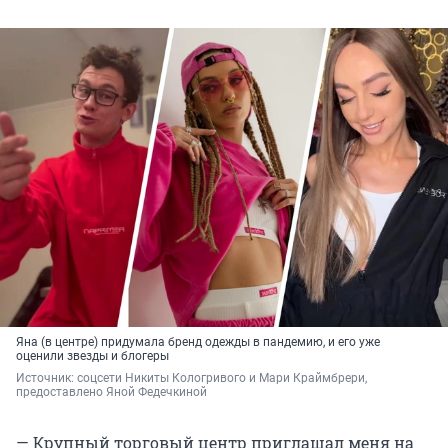
Яна (в центре) придумала бренд одежды в пандемию, и его уже
оценили звезды и блогеры
Источник: 
соцсети Никиты Кологривого и Мари Краймбрери, 
предоставлено Яной Федечкиной
— Крупный торговый центр приглашал меня на