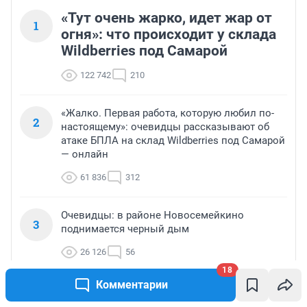
«Тут очень жарко, идет жар от
1
огня»: что происходит у склада
Wildberries под Самарой
122 742
210
«Жалко. Первая работа, которую любил по-
2
настоящему»: очевидцы рассказывают об
атаке БПЛА на склад Wildberries под Самарой
— онлайн
61 836
312
Очевидцы: в районе Новосемейкино
3
поднимается черный дым
26 126
56
18
Комментарии
В Самарской области эвакуировали склад
4
Wildberries