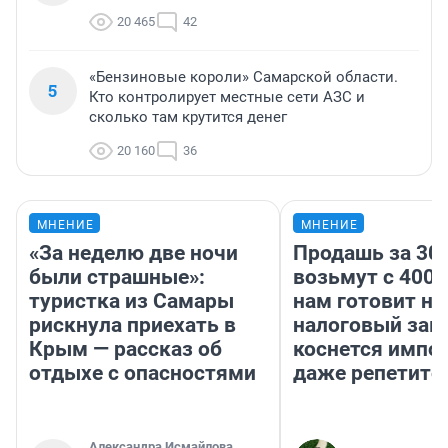
20 465
42
«Бензиновые короли» Самарской области.
5
Кто контролирует местные сети АЗС и
сколько там крутится денег
20 160
36
МНЕНИЕ
МНЕНИЕ
«За неделю две ночи
Продашь за 300
были страшные»:
возьмут с 4000
туристка из Самары
нам готовит н
рискнула приехать в
налоговый зако
Крым — рассказ об
коснется импор
отдыхе с опасностями
даже репетито
Александра Исмайлова