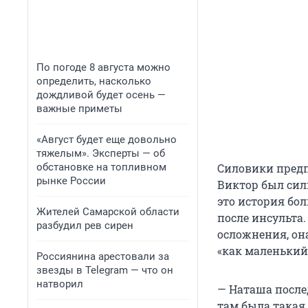
По погоде 8 августа можно
определить, насколько
дождливой будет осень —
важные приметы
«Август будет еще довольно
тяжелым». Эксперты — об
обстановке на топливном
Силовики предп
рынке России
Виктор был сил
это история бо
Жителей Самарской области
после инсульта.
разбудил рев сирен
осложнения, она
«как маленький
Россиянина арестовали за
звезды в Telegram — что он
натворил
— Наташа послед
там была такая 