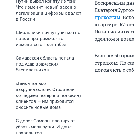
Путин вывел крипту из тени.
Воскресным дне
Что изменит новый закон о
Екатеринбургом
легализации цифровых валют
прохожим
. Вск
в России
квартире. 67-л
Наталью из охо
Школьники начнут учиться по
одеялом и возл
новой программе: что
изменится с 1 сентября
Больше 60 прав
Самарская область попала
стрелком. По с
под удар вражеских
покончить с соб
беспилотников
«Гайки только
закручиваются». Строители
коттеджей потеряли половину
клиентов — им приходится
сносить новые дома
С дорог Самары планируют
убрать маршрутки. И даже
назвали год