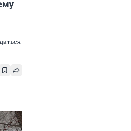
ему
сдаться