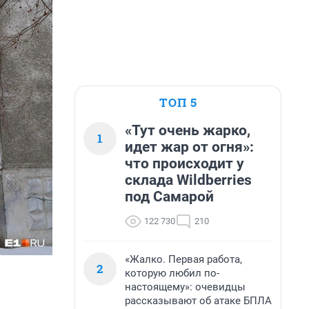
ТОП 5
«Тут очень жарко,
1
идет жар от огня»:
что происходит у
склада Wildberries
под Самарой
122 730
210
«Жалко. Первая работа,
2
которую любил по-
настоящему»: очевидцы
рассказывают об атаке БПЛА