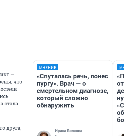
МНЕНИЕ
МНЕНИ
ликт —
«Спуталась речь, понес
«Посл
рены, что
пургу». Врач — о
отчая
постели
смертельном диагнозе,
детст
лись
который сложно
нужно
а стала
обнаружить
«Стар
обяза
больш
го друга,
Ирина Волкова