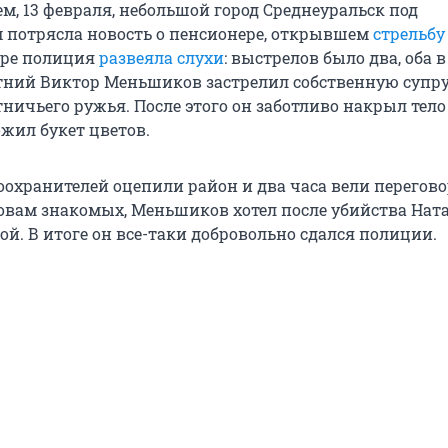
м, 13 февраля, небольшой город Среднеуральск под
 потрясла новость о пенсионере, открывшем
стрельбу
оре полиция
развеяла слухи
: выстрелов было два, оба в
етний Виктор Меньшиков застрелил собственную супр
тничьего ружья. После этого он заботливо накрыл тел
ожил букет цветов.
оохранителей оцепили район и два часа вели перегово
ловам знакомых, Меньшиков хотел после убийства Нат
ой. В итоге он все-таки добровольно сдался полиции.