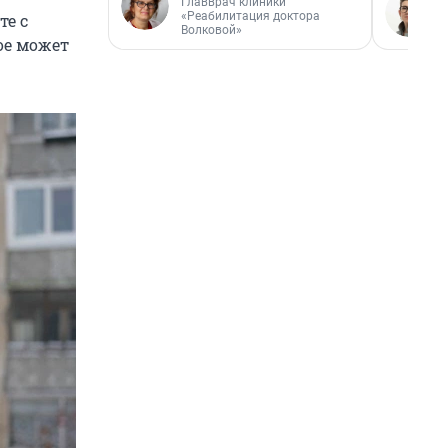
Главврач клиники
«Реабилитация доктора
те с
Волковой»
ое может