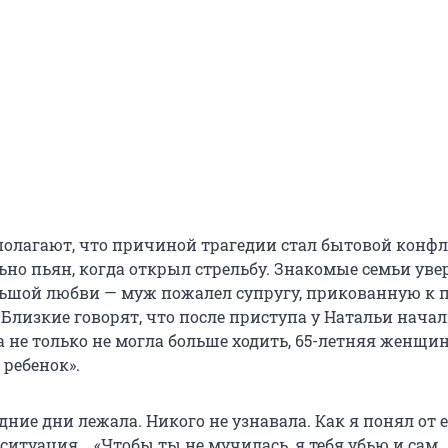
олагают, что причиной трагедии стал бытовой конф
ьно пьян, когда открыл стрельбу. Знакомые семьи уве
льшой любви — муж пожалел супругу, прикованную к 
 Близкие говорят, что после приступа у Натальи нача
 не только не могла больше ходить, 65-летняя женщин
 ребенок».
ние дни лежала. Никого не узнавала. Как я понял от е
ситуация... «Чтобы ты не мучилась, я тебя убью и сам