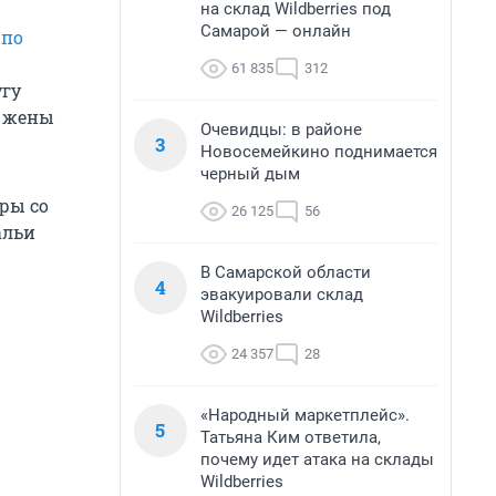
на склад Wildberries под
Самарой — онлайн
 по
61 835
312
угу
о жены
Очевидцы: в районе
3
Новосемейкино поднимается
черный дым
ры со
26 125
56
альи
В Самарской области
4
эвакуировали склад
Wildberries
24 357
28
«Народный маркетплейс».
5
Татьяна Ким ответила,
почему идет атака на склады
Wildberries