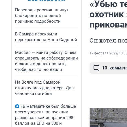
«Убью те
Переводы россиян начнут
охотник
блокировать по одной
причине: подробности
прикова
В Самаре перекрыли
Он хотел по
перекресток на Ново-Садовой
Миссия — найти работу. О чем
17 февраля 2022, 13:0
спрашивать на собеседовании
и сколько денег просить,
10
коммен
чтобы вас точно взяли
На Волге под Самарой
столкнулись два катера. Два
человека погибли
«В математике был больше
всего уверен»: выпускник
рассказал, как исправил 298
баллов за ЕГЭ на 300 и