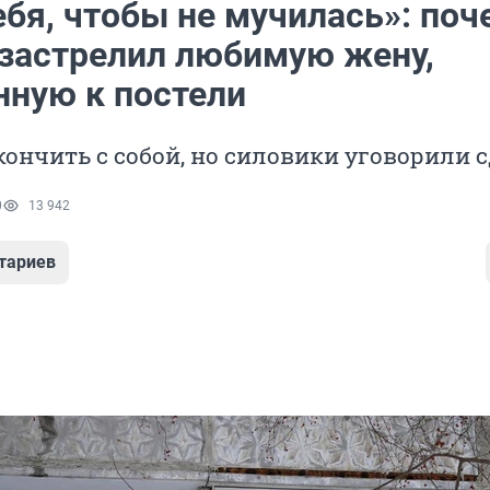
бя, чтобы не мучилась»: поч
 застрелил любимую жену,
нную к постели
кончить с собой, но силовики уговорили 
0
13 942
тариев