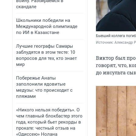
войну. Разбираемся в
скандале
Школьники победили на
Международной олимпиаде
по ИИ в Казахстане
Бывший коллега погибш
Источник: 
Александр 
Лучшие географы Самары
заблудятся в этом тесте: 10
Виктор был про
вопросов для тех, кто знает
мир
говорят, что, к
до инсульта сын
Побережье Анапы
заполонили ядовитые
медузы: что происходит с
пляжами
«Никого нельзя победить». О
чем главный блокбастер этого
года, который бьет рекорды в
прокате: честный отзыв на
«Одиссею» Нолана