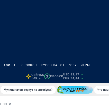
АФИША
ГОРОСКОП
КУРСЫ ВАЛЮТ
ZODY
ИГРЫ
USD 82,17
СЕЙЧАС
3
ПРОБКИ
+26°C
EUR 94,84
Муниципалов вернут на автобусы?
Что нам
БНОСТИ