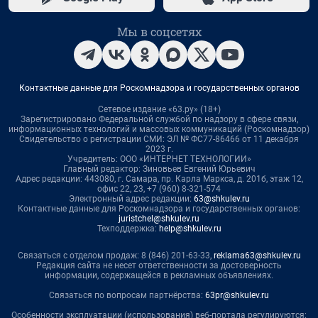
Мы в соцсетях
Контактные данные для Роскомнадзора и государственных органов
Сетевое издание «63.ру» (18+)
Зарегистрировано Федеральной службой по надзору в сфере связи,
информационных технологий и массовых коммуникаций (Роскомнадзор)
Свидетельство о регистрации СМИ: ЭЛ № ФС77-86466 от 11 декабря
2023 г.
Учредитель: ООО «ИНТЕРНЕТ ТЕХНОЛОГИИ»
Главный редактор: Зиновьев Евгений Юрьевич
Адрес редакции: 443080, г. Самара, пр. Карла Маркса, д. 201б, этаж 12,
офис 22, 23, +7 (960) 8-321-574
Электронный адрес редакции:
63@shkulev.ru
Контактные данные для Роскомнадзора и государственных органов:
juristchel@shkulev.ru
Техподдержка:
help@shkulev.ru
Связаться с отделом продаж: 8 (846) 201-63-33,
reklama63@shkulev.ru
Редакция сайта не несет ответственности за достоверность
информации, содержащейся в рекламных объявлениях.
Связаться по вопросам партнёрства:
63pr@shkulev.ru
Особенности эксплуатации (использования) веб-портала регулируются: