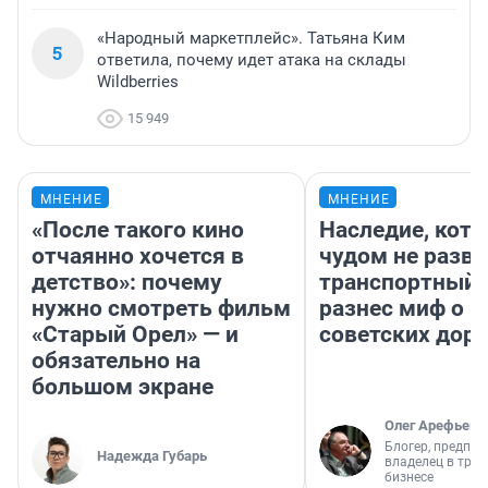
«Народный маркетплейс». Татьяна Ким
5
ответила, почему идет атака на склады
Wildberries
15 949
МНЕНИЕ
МНЕНИЕ
«После такого кино
Наследие, кото
отчаянно хочется в
чудом не разва
детство»: почему
транспортный 
нужно смотреть фильм
разнес миф о 
«Старый Орел» — и
советских доро
обязательно на
большом экране
Олег Арефьев
Блогер, предпри
Надежда Губарь
владелец в тра
бизнесе