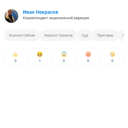
Иван Некрасов
Корреспондент национальной редакции
Ксения Собчак
Кирилл Суханов
Суд
Приговор
Ко
0
1
0
0
0