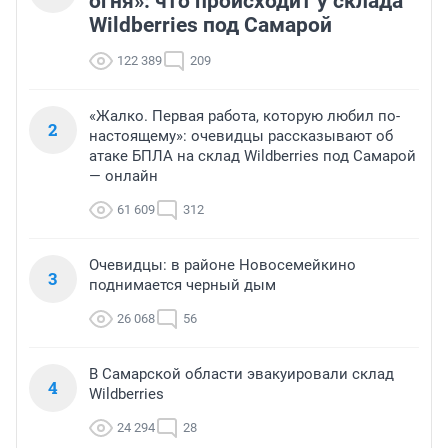
огня»: что происходит у склада
Wildberries под Самарой
122 389
209
«Жалко. Первая работа, которую любил по-
2
настоящему»: очевидцы рассказывают об
атаке БПЛА на склад Wildberries под Самарой
— онлайн
61 609
312
Очевидцы: в районе Новосемейкино
3
поднимается черный дым
26 068
56
В Самарской области эвакуировали склад
4
Wildberries
24 294
28