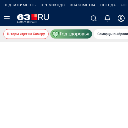
НЕДВИЖИМОСТЬ
ПРОМОКОДЫ
ЗНАКОМСТВА
ПОГОДА
АФ
Шторм идет на Самару
Самарцы выбрали