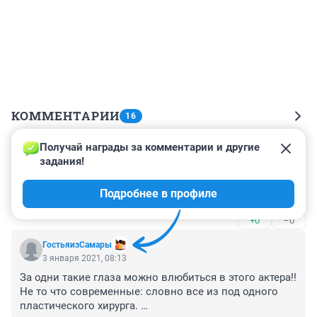
КОММЕНТАРИИ
16
Получай награды за комментарии и другие 
Гость
3 января 2021, 20:36
задания!
Кроме этого фильма и не помню других. Есть артисты 
Подробнее в профиле
одной роли Чапаев, Кирпич и т.д.
+0
–0
ГостьяизСамары
3 января 2021, 08:13
За одни такие глаза можно влюбиться в этого актера!! 

Не то что современные: словно все из под одного 
пластического хирурга. 
