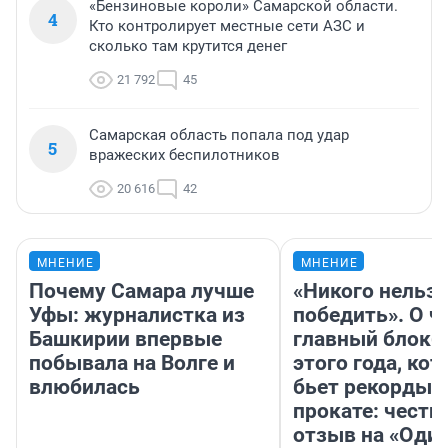
«Бензиновые короли» Самарской области.
4
Кто контролирует местные сети АЗС и
сколько там крутится денег
21 792
45
Самарская область попала под удар
5
вражеских беспилотников
20 616
42
МНЕНИЕ
МНЕНИЕ
Почему Самара лучше
«Никого нельз
Уфы: журналистка из
победить». О ч
Башкирии впервые
главный блокб
побывала на Волге и
этого года, ко
влюбилась
бьет рекорды 
прокате: честн
отзыв на «Оди