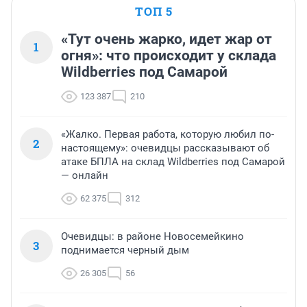
ТОП 5
«Тут очень жарко, идет жар от
1
огня»: что происходит у склада
Wildberries под Самарой
123 387
210
«Жалко. Первая работа, которую любил по-
2
настоящему»: очевидцы рассказывают об
атаке БПЛА на склад Wildberries под Самарой
— онлайн
62 375
312
Очевидцы: в районе Новосемейкино
3
поднимается черный дым
26 305
56